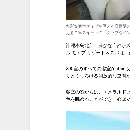
多彩な客室タイプを備えた高層階
える全室スイートの「クラブウイ
沖縄本島北部、豊かな自然が
ル モトブ リゾート＆スパは
238室のすべての客室が50
りとくつろげる開放的な空間
客室の窓からは、エメラルド
色を眺めることができ、心ほ