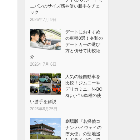
ニバンのサイズ感や使い勝手をチェ
ック
2026年7月 9日
デートにおすすめ
の車種8選！令和の
デートカーの選び
方と併せて比較紹
介
2026年7月 6日
人気の軽自動車を
比較！ジムニーや
デリカミニ、N-BO
Xほか全6車種の使
い勝手を解説
2026年6月25日
劇場版『名探偵コ
ナン ハイウェイの
堕天使』の聖地巡
礼ドライブ②～箱