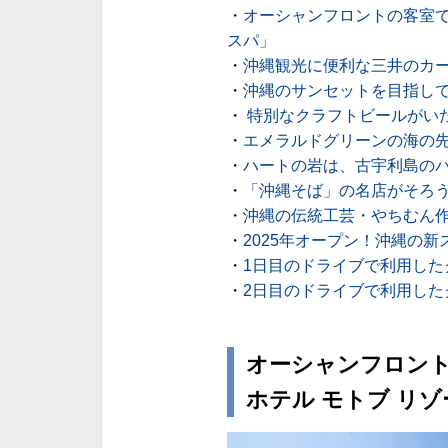
・
オーシャンフロントの客室で
スパ」
・
沖縄観光に便利な三井のカ
・
沖縄のサンセットを目指し
・
特別なクラフトビールがいただけ
・
エメラルドグリーンの海の先
・
ハートの岩は、古宇利島の
・
「沖縄そば」の名店がそろ
・
沖縄の伝統工芸・やちむん作りを体験
・
2025年オープン！沖縄の
・
1日目のドライブで利用した
・
2日目のドライブで利用した
オーシャンフロン
ホテル モトブ リ