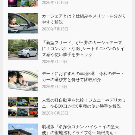
2026年7月16日
カーシェアとは？仕組みやメリットを分かり
やすく解説
2026年7月13日
「新型フリード」が三井のカーシェアーズ
に！コンパクトな3列シートミニバンのサイ
ズ感や使い勝手をチェック
2026年7月 9日
デートにおすすめの車種8選！令和のデート
カーの選び方と併せて比較紹介
2026年7月 6日
人気の軽自動車を比較！ジムニーやデリカミ
ニ、N-BOXほか全6車種の使い勝手を解説
2026年6月25日
劇場版『名探偵コナン ハイウェイの堕天
使』の聖地巡礼ドライブ②～箱根周辺～