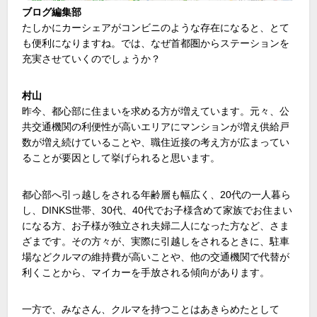
ブログ編集部
たしかにカーシェアがコンビニのような存在になると、とて
も便利になりますね。では、なぜ首都圏からステーションを
充実させていくのでしょうか？
村山
昨今、都心部に住まいを求める方が増えています。元々、公
共交通機関の利便性が高いエリアにマンションが増え供給戸
数が増え続けていることや、職住近接の考え方が広まってい
ることが要因として挙げられると思います。
都心部へ引っ越しをされる年齢層も幅広く、20代の一人暮ら
し、DINKS世帯、30代、40代でお子様含めて家族でお住まい
になる方、お子様が独立され夫婦二人になった方など、さま
ざまです。その方々が、実際に引越しをされるときに、駐車
場などクルマの維持費が高いことや、他の交通機関で代替が
利くことから、マイカーを手放される傾向があります。
一方で、みなさん、クルマを持つことはあきらめたとして