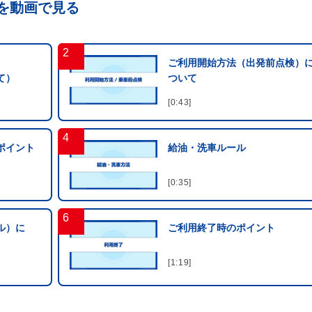
を動画で見る
ご利用開始方法（出発前点検）
て）
ついて
[0:43]
ポイント
給油・洗車ルール
[0:35]
ル）に
ご利用終了時のポイント
[1:19]