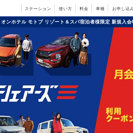
ステーション
使い方
料金
車種
お申し込
リオンホテル モトブ リゾート＆スパ
宿泊者様限定 新規入会