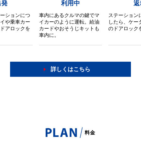
出発
利用中
返
ーションにつ
車内にあるクルマの鍵でマ
ステーション
イや乗車カー
イカーのように運転。給油
したら、ケー
ドアロックを
カードやおそうじキットも
のドアロック
車内に。
詳しくはこちら
料金