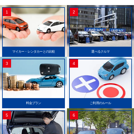
1
2
マイカー・レンタカーとの比較
選べるクルマ
3
4
料金プラン
ご利用のルール
5
6