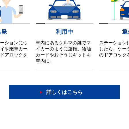
出発
利用中
返
ーションにつ
車内にあるクルマの鍵でマ
ステーション
イや乗車カー
イカーのように運転。給油
したら、ケー
ドアロックを
カードやおそうじキットも
のドアロック
車内に。
詳しくはこちら