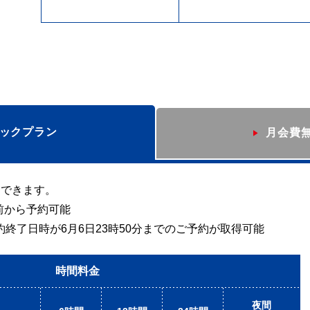
ックプラン
月会費
約できます。
前から予約可能
約終了日時が6月6日23時50分までのご予約が取得可能
時間料金
夜間