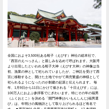
全国におよそ3,500社ある蛭子（えびす）神社の総本社で、
「西宮のえべっさん」と親しみを込めて呼ばれます。大阪湾
より出現したといわれる蛭子大神（えびす大神）の神像は当
初、漁業の神として祀られていましたが、ご神託を受けて西
宮に移動すると、開けた土地でやがて商売繁盛の神様として
祀られるようになったのが創建の起源と伝えられます。 毎
年、1月9日から11日にかけて催される「十日えびす」には、
100万人におよぶ参拝客でにぎわいます。特にその年の福男
（ふくおとこ）を決める「開門神事(かいもんしんじ)福男選
び」は、年明けの風物詩として取り上げられるほど有名で
す。 ▼西宮神社 住所：兵庫県西宮市社家町１－17 参拝時