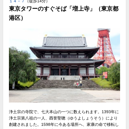
１４－７
（徒歩14分）
東京タワーのすぐそば「増上寺」（東京都
港区）
浄土宗の寺院で、七大本山の一つに数えられます。1393年に
浄土宗第八祖の一人、酉誉聖聰（ゆうよしょうそう）により
創建されました。1598年に今ある場所へ、家康の命で移転し