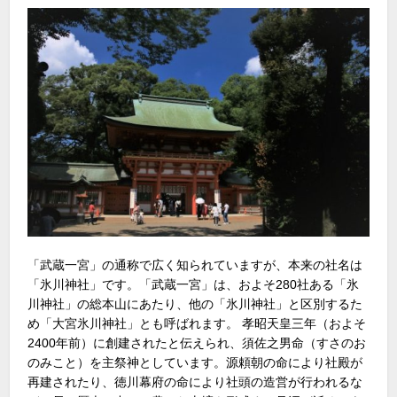
「武蔵一宮」の通称で広く知られていますが、本来の社名は
「氷川神社」です。「武蔵一宮」は、およそ280社ある「氷
川神社」の総本山にあたり、他の「氷川神社」と区別するた
め「大宮氷川神社」とも呼ばれます。 孝昭天皇三年（およそ
2400年前）に創建されたと伝えられ、須佐之男命（すさのお
のみこと）を主祭神としています。源頼朝の命により社殿が
再建されたり、徳川幕府の命により社頭の造営が行われるな