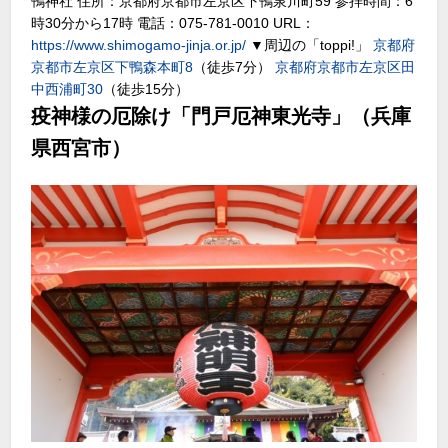
鴨神社 住所：京都府京都市左京区下鴨泉川町59 参拝時間：6
時30分から17時 電話：075-781-0010 URL：
https://www.shimogamo-jinja.or.jp/
▼周辺の「toppi!」
京都府
京都市左京区下鴨森本町8
（徒歩7分）
京都府京都市左京区田
中西浦町30
（徒歩15分）
疫神様の厄除け「門戸厄神東光寺」（兵庫
県西宮市）