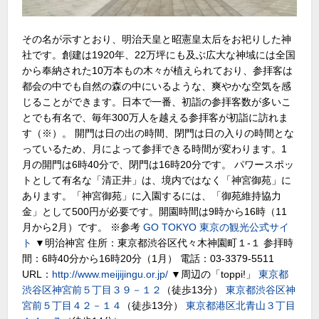
その名が示すとおり、明治天皇と昭憲皇太后をお祀りした神
社です。創建は1920年、22万坪にも及ぶ広大な神域には全国
から奉納された10万本もの木々が植えられており、参拝客は
都会の中でも自然の森の中にいるような、爽やかな空気を感
じることができます。日本で一番、初詣の参拝客数が多いこ
とでも有名で、毎年300万人を越える参拝客が初詣に訪れま
す（※）。 開門は日の出の時間、閉門は日の入りの時間とな
っているため、月によって参拝できる時間が変わります。1
月の開門は6時40分で、閉門は16時20分です。 パワースポッ
トとして有名な「清正井」は、境内ではなく「神宮御苑」に
あります。「神宮御苑」に入園するには、「御苑維持協力
金」として500円が必要です。開園時間は9時から16時（11
月から2月）です。 ※参考
GO TOKYO 東京の観光公式サイ
ト
▼明治神宮 住所：東京都渋谷区代々木神園町１-１ 参拝時
間：6時40分から16時20分（1月） 電話：03-3379-5511
URL：
http://www.meijijingu.or.jp/
▼周辺の「toppi!」
東京都
渋谷区神宮前５丁目３９－１２
（徒歩13分）
東京都渋谷区神
宮前５丁目４２－１４
（徒歩13分）
東京都港区北青山３丁目