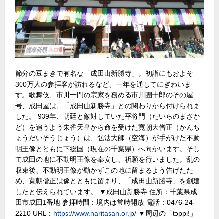
節分の豆まきで有名な「成田山新勝寺」。初詣にもおよそ
300万人の参拝客が訪れるなど、一年を通してにぎわいま
す。歌舞伎、市川一門の宗家を務める市川團十郎のその屋
号、成田屋は、「成田山新勝寺」との関わりから付けられま
した。 939年、朝廷と敵対していた平将門（たいらのまさか
ど）を追うよう朱雀天皇から命を受けた寛朝大僧正（かんち
ょうだいそうじょう）は、弘法大師（空海）が手がけた不動
明王像とともに下総国（現在の千葉県）へ向かいます。そし
て成田の地に不動明王像を奉安し、祈願を行いました。乱の
収束後、不動明王像が動かずこの地に留まるよう告げたた
め、寛朝僧正は像とともに留まり、「成田山新勝寺」を創建
したと伝えられています。 ▼成田山新勝寺 住所：千葉県成
田市成田1番地 参拝時間：境内は常時開放 電話：0476-24-
2210 URL：
https://www.naritasan.or.jp/
▼周辺の「toppi!」