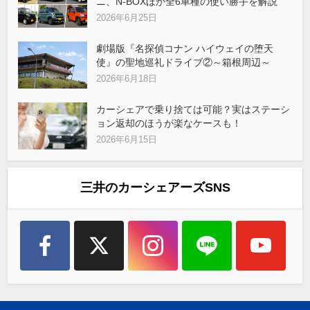
ニ、N-BOXほか全6車種の使い勝手を解説
2026年6月25日
劇場版『名探偵コナン ハイウェイの堕天
使』の聖地巡礼ドライブ②～箱根周辺～
2026年6月18日
カーシェアで乗り捨ては可能？実はステーシ
ョン返却のほうが楽なケースも！
2026年6月15日
三井のカーシェアーズSNS