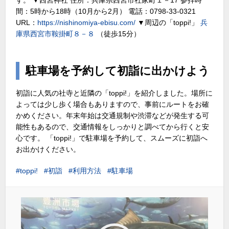
間：5時から18時（10月から2月） 電話：0798-33-0321
URL：
https://nishinomiya-ebisu.com/
▼周辺の「toppi!」
兵
庫県西宮市鞍掛町８－８
（徒歩15分）
駐車場を予約して初詣に出かけよう
初詣に人気の社寺と近隣の「toppi!」を紹介しました。場所に
よっては少し歩く場合もありますので、事前にルートをお確
かめください。年末年始は交通規制や渋滞などが発生する可
能性もあるので、交通情報をしっかりと調べてから行くと安
心です。 「toppi!」で駐車場を予約して、スムーズに初詣へ
お出かけください。
toppi!
初詣
利用方法
駐車場