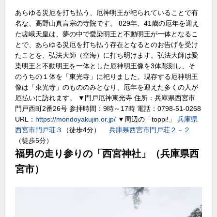
あらゆる災厄を打ち払う、厄神明王が祀られていることで有
名な、高野山真言宗の寺院です。 829年、41歳の厄年を迎え
た嵯峨天皇は、夢の中で愛染明王と不動明王が一体となるこ
とで、あらゆる災厄を打ち払う存在となるとのお告げを受け
たことを、弘法大師（空海）に打ち明けます。弘法大師は愛
染明王と不動明王を一体とした厄神明王像を3体彫刻し、そ
のうちの１体を「東光寺」に祀りました。現存する厄神明王
像は「東光寺」のもののみとなり、厄年を迎えた多くの人が
厄払いに訪れます。 ▼門戸厄神東光寺 住所：兵庫県西宮市
門戸西町2番26号 参拝時間：9時～17時 電話：0798-51-0268
URL：
https://mondoyakujin.or.jp/
▼周辺の「toppi!」
兵庫県
西宮市門戸荘３
（徒歩4分）
兵庫県西宮市門戸荘２－２
（徒歩5分）
福男の走り参りの「西宮神社」（兵庫県西
宮市）