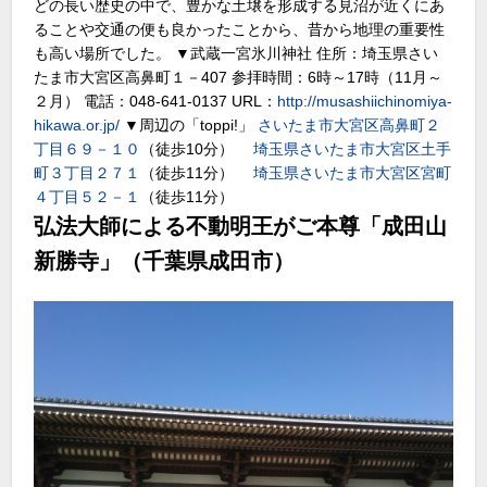
どの長い歴史の中で、豊かな土壌を形成する見沼が近くにあ
ることや交通の便も良かったことから、昔から地理の重要性
も高い場所でした。 ▼武蔵一宮氷川神社 住所：埼玉県さい
たま市大宮区高鼻町１－407 参拝時間：6時～17時（11月～
２月） 電話：048-641-0137 URL：
http://musashiichinomiya-
hikawa.or.jp/
▼周辺の「toppi!」
さいたま市大宮区高鼻町２
丁目６９－１０
（徒歩10分）
埼玉県さいたま市大宮区土手
町３丁目２７１
（徒歩11分）
埼玉県さいたま市大宮区宮町
４丁目５２－１
（徒歩11分）
弘法大師による不動明王がご本尊「成田山
新勝寺」（千葉県成田市）