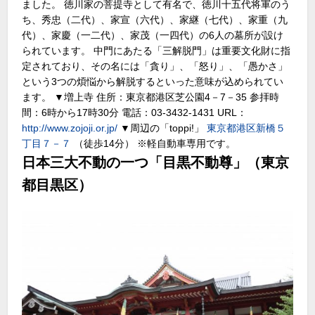
ました。 徳川家の菩提寺として有名で、徳川十五代将軍のう
ち、秀忠（二代）、家宣（六代）、家継（七代）、家重（九
代）、家慶（一二代）、家茂（一四代）の6人の墓所が設け
られています。 中門にあたる「三解脱門」は重要文化財に指
定されており、その名には「貪り」、「怒り」、「愚かさ」
という3つの煩悩から解脱するといった意味が込められてい
ます。 ▼増上寺 住所：東京都港区芝公園4－7－35 参拝時
間：6時から17時30分 電話：03-3432-1431 URL：
http://www.zojoji.or.jp/
▼周辺の「toppi!」
東京都港区新橋５
丁目７－７
（徒歩14分） ※軽自動車専用です。
日本三大不動の一つ「目黒不動尊」（東京
都目黒区）