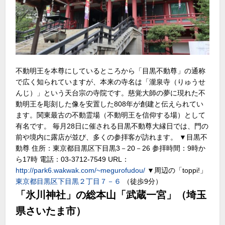
不動明王を本尊にしているところから「目黒不動尊」の通称
で広く知られていますが、本来の寺名は「瀧泉寺（りゅうせ
んじ）」という天台宗の寺院です。慈覚大師の夢に現れた不
動明王を彫刻した像を安置した808年が創建と伝えられてい
ます。関東最古の不動霊場（不動明王を信仰する場）として
有名です。 毎月28日に催される目黒不動尊大縁日では、門の
前や境内に露店が並び、多くの参拝客が訪れます。 ▼目黒不
動尊 住所：東京都目黒区下目黒3－20－26 参拝時間：9時か
ら17時 電話：03-3712-7549 URL：
http://park6.wakwak.com/~megurofudou/
▼周辺の「toppi!」
東京都目黒区下目黒２丁目７－６
（徒歩9分）
「氷川神社」の総本山「武蔵一宮」（埼玉
県さいたま市）