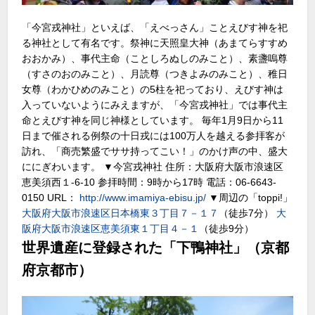
「今宮戎神社」といえば、「えべっさん」ことえびす神を祀
る神社として有名です。祭神に天照皇大神（あまてらすすめ
おおかみ）、事代主命（ことしろぬしのみこと）、素盞嗚尊
（すさのおのみこと）、月読尊（つきよみのみこと）、稚日
女尊（わかひめのみこと）の5柱を祀っており、えびす神は
入っていないようにみえますが、「今宮戎神社」では事代主
命とえびす神を同じ神様としています。 毎年1月9日から11
日まで催される例祭の十日戎には100万人を越える参拝客が
訪れ、「商売繁盛でササ持ってこい！」のかけ声の中、盛大
ににぎわいます。 ▼今宮戎神社 住所：大阪府大阪市浪速区
恵美須西１-6-10 参拝時間：9時から17時 電話：06-6643-
0150 URL：
http://www.imamiya-ebisu.jp/
▼周辺の「toppi!」
大阪府大阪市浪速区日本橋東３丁目７－１７
（徒歩7分）
大
阪府大阪市浪速区恵美須東１丁目４－１
（徒歩9分）
世界遺産に登録された「下鴨神社」（京都
府京都市）