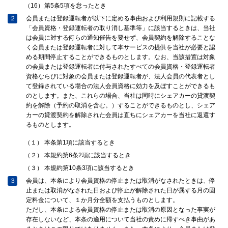
（16）
第5条5項を怠ったとき
２
会員または登録運転者が以下に定める事由および利用規則に記載する
「会員資格・登録運転者の取り消し基準等」に該当するときは、当社
は会員に対する何らの通知催告を要せず、会員契約を解除することな
く会員または登録運転者に対して本サービスの提供を当社が必要と認
める期間停止することができるものとします。なお、当該措置は対象
の会員または登録運転者に付与されたすべての会員資格・登録運転者
資格ならびに対象の会員または登録運転者が、法人会員の代表者とし
て登録されている場合の法人会員資格に効力を及ぼすことができるも
のとします。また、これらの場合、当社は同時にシェアカーの貸渡契
約を解除（予約の取消を含む。）することができるものとし、シェア
カーの貸渡契約を解除された会員は直ちにシェアカーを当社に返還す
るものとします。
（１）
本条第1項に該当するとき
（２）
本規約第6条2項に該当するとき
（３）
本規約第10条3項に該当するとき
３
会員は、本条により会員資格の停止または取消がなされたときは、停
止または取消がなされた日および停止が解除された日が属する月の固
定料金について、１か月分全額を支払うものとします。
ただし、本条による会員資格の停止または取消の原因となった事実が
存在しないなど、本条の適用について当社の責めに帰すべき事由があ