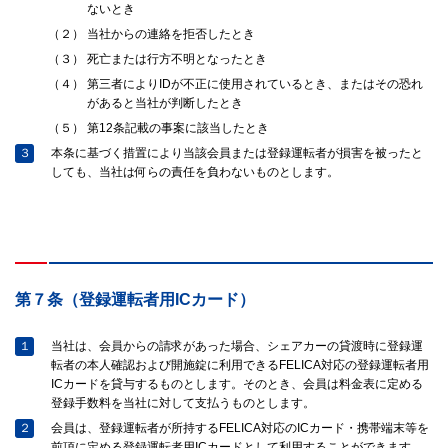
ないとき
（２）
当社からの連絡を拒否したとき
（３）
死亡または行方不明となったとき
（４）
第三者によりIDが不正に使用されているとき、またはその恐れ
があると当社が判断したとき
（５）
第12条記載の事案に該当したとき
３
本条に基づく措置により当該会員または登録運転者が損害を被ったと
しても、当社は何らの責任を負わないものとします。
第７条（登録運転者用ICカード）
１
当社は、会員からの請求があった場合、シェアカーの貸渡時に登録運
転者の本人確認および開施錠に利用できるFELICA対応の登録運転者用
ICカードを貸与するものとします。そのとき、会員は料金表に定める
登録手数料を当社に対して支払うものとします。
２
会員は、登録運転者が所持するFELICA対応のICカード・携帯端末等を
前項に定める登録運転者用ICカードとして利用することができます。