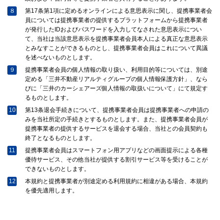
８
第17条第1項に定めるオンラインによる意思表示に関し、提携事業者会
員については提携事業者の提供するプラットフォームから提携事業者
が発行したIDおよびパスワードを入力してなされた意思表示につい
て、当社は当該意思表示を提携事業者会員本人による真正な意思表示
とみなすことができるものとし、提携事業者会員はこれについて異議
を述べないものとします。
９
提携事業者会員の個人情報の取り扱い、利用目的等については、別途
定める「三井不動産リアルティグループの個人情報保護方針」、なら
びに「三井のカーシェアーズ個人情報の取扱いについて」にて規定す
るものとします。
10
第13条退会手続きについて、提携事業者会員は提携事業者への申請の
みを当社所定の手続きとするものとします。また、提携事業者会員が
提携事業者の提供するサービスを退会する場合、当社との会員契約も
終了となるものとします。
11
提携事業者会員はスマートフォン用アプリなどの画面提示による各種
優待サービス、その他当社が提供する割引サービス等を受けることが
できないものとします。
12
本規約と提携事業者が別途定める利用規約に相違がある場合、本規約
を優先適用します。