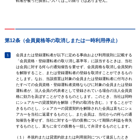
転者が被った損害についてはこの限りではありません。
第12条（会員資格等の取消しまたは一時利用停止）
１
会員または登録運転者が以下に定める事由および利用規則に記載する
「会員資格・登録運転者の取り消し基準等」に該当するときは、当社
は会員に対する何らの通知催告を要せず、会員資格を取消し会員契約
を解除すること、または登録運転者の登録を取消すことができるもの
とします。なお、当該措置は対象の会員または登録運転者に付与され
たすべての会員資格・登録運転者資格ならびに対象の会員または登録
運転者が、法人会員の代表者として登録されている場合の法人会員資
格に効力を及ぼすことができるものとします。このとき、当社は同時
にシェアカーの貸渡契約を解除（予約の取消を含む。）することがで
きるものとし、シェアカーの貸渡契約を解除された会員は直ちにシェ
アカーを当社に返還するものとし、また会員は、当社からの何らの通
知催告を要せず、当社に対する一切の債務について期限の利益を喪失
するものとし、直ちに全ての債務を一括して弁済するものとします。
（１）
本規約または貸渡約款または利用規則について違反したとき