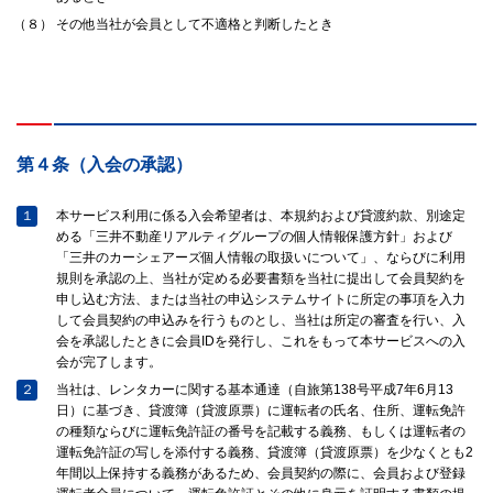
（８）
その他当社が会員として不適格と判断したとき
第４条（入会の承認）
１
本サービス利用に係る入会希望者は、本規約および貸渡約款、別途定
める「三井不動産リアルティグループの個人情報保護方針」および
「三井のカーシェアーズ個人情報の取扱いについて」、ならびに利用
規則を承認の上、当社が定める必要書類を当社に提出して会員契約を
申し込む方法、または当社の申込システムサイトに所定の事項を入力
して会員契約の申込みを行うものとし、当社は所定の審査を行い、入
会を承認したときに会員IDを発行し、これをもって本サービスへの入
会が完了します。
２
当社は、レンタカーに関する基本通達（自旅第138号平成7年6月13
日）に基づき、貸渡簿（貸渡原票）に運転者の氏名、住所、運転免許
の種類ならびに運転免許証の番号を記載する義務、もしくは運転者の
運転免許証の写しを添付する義務、貸渡簿（貸渡原票）を少なくとも2
年間以上保持する義務があるため、会員契約の際に、会員および登録