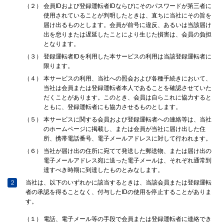
（２）
会員IDおよび登録運転者IDならびにそのパスワードが第三者に
使用されていることが判明したときは、直ちに当社にその旨を
届け出るものとします。会員が前号に違反、あるいは当該届け
出を怠りまたは遅延したことにより生じた損害は、会員の負担
となります。
（３）
登録運転者IDを利用した本サービスの利用は当該登録運転者に
限ります。
（４）
本サービスの利用、当社への照会および各種手続きにおいて、
当社は会員または登録運転者本人であることを確認させていた
だくことがあります。このとき、会員は自らこれに協力すると
ともに、登録運転者にも協力させるものとします。
（５）
本サービスに関する会員および登録運転者への連絡等は、当社
のホームページに掲載し、または会員が当社に届け出した住
所、携帯電話番号、電子メールアドレスに対して行われます。
（６）
当社が届け出の住所に宛てて発送した郵送物、または届け出の
電子メールアドレス宛に送った電子メールは、それぞれ通常到
達すべき時期に到達したものとみなします。
２
当社は、以下のいずれかに該当するときは、当該会員または登録運転
者の承認を得ることなく、付与したIDの使用を停止することがありま
す。
（１）
電話、電子メール等の手段で会員または登録運転者に連絡でき