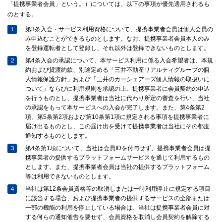
「提携事業者会員」という。）については、以下の事項が優先適用されるも
のとする。
１
第3条入会・サービス利用資格について、提携事業者会員は個人会員の
み申込むことができるものとします。なお、提携事業者会員本人のみ
を登録運転者として登録し、それ以外は登録できないものとします。
２
第4条入会の承認について、本サービス利用に係る入会希望者は、本規
約および貸渡約款、別途定める「三井不動産リアルティグループの個
人情報保護方針」および「三井のカーシェアーズ個人情報の取扱いに
ついて」ならびに利用規則を承認の上、提携事業者に会員契約の申込
を行うものとし、提携事業者は当社に代わり所定の審査を行い、当社
の承認をもって本サービスへの入会が完了します。また、第4条第2
項、第5条第2項および第10条第1項に規定される事項を提携事業者に
届け出るものとし、この届け出を受けて提携事業者は当社にその都度
通知するものとします。
３
第4条第1項について、当社は会員IDを付与せず、提携事業者会員は提
携事業者の提供するプラットフォームサービスを通じて利用するもの
とします。また、提携事業者会員は当社の提供するプラットフォーム
等は利用できないものとします。
４
当社は第12条会員資格等の取消しまたは一時利用停止に規定する項目
に該当する場合、および提携事業者の提供するサービスの全部または
一部の機能の利用を停止している場合は、当社は提携事業者会員に対
する何らの通知催告を要せず、会員資格を取消し会員契約を解除する