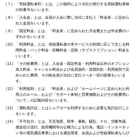
（７）
「登録運転者ID」とは、この規約により当社が発行する登録運転者毎
のID番号をいいます。
（８）
「入会金」とは、会員が入会に際し当社に支払う「料金表」に定めら
れた金員をいいます。
（９）
「固定料金」とは、「料金表」に定められた月会費または年会費のい
ずれかをいいます。
（10）
「利用料金」とは、登録運転者の本サービスの利用に応じて生じる時
間料金・パック料金・距離料金・定額（サブスクリプション）料金を
いいます。
（11）
「その他費用」とは、入会金・固定料金・利用料金以外のオプション
加入料金、キャンセル料金および会員規約・貸渡約款・利用規則で定
められた費用、その他会員が当社に支払うべき一切の債務をいいま
す。
（12）
「利用規則」とは、「料金表」および「ホームページに定められた利
用上のルール」および「サポート体制と営業補償およびその他費用に
ついて」の記載内容をいいます。
（13）
「運転免許証」とはシェアカーを利用するために必要な免許証のこと
をいいます。
（14）
「不可抗力」とは、天災地変、戦争、暴動、騒乱、テロ、労働争議、
感染症の流行、政府機関等の公権力による行為、電話・インターネッ
ト等の電気通信事業における通信障害、会員および登録運転者ならび