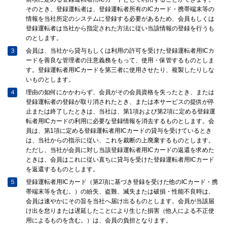
そのとき、登録運転者は、登録運転者所有のICカード・携帯端末等の
情報を当社所定のシステムに登録する必要があるため、会員もしくは
登録運転者は当社から指定された方法に従い当該情報の登録を行うも
のとします。
３
会員は、当社から貸与もしくは利用の許可を受けた登録運転者用ICカ
ードを善良な管理者の注意義務をもって、使用・保管するものとしま
す。登録運転者用ICカードを第三者に使用させたり、複製したりしな
いものとします。
４
理由の如何にかかわらず、会員がその会員資格を失ったとき、または
登録運転者の登録が取り消されたとき、または本サービスの提供が停
止または終了したときは、当社は、第1項および第2項に定める登録運
転者用ICカードの利用に必要な登録情報を消去するものとします。会
員は、第1項に定める登録運転者用ICカードの貸与を受けているとき
は、当社からの指示に従い、これを裁断の上廃棄するものとします。
ただし、当社が会員に対し当該登録運転者用ICカードの返還を求めた
ときは、会員はこれに従い直ちに貸与を受けた登録運転者用ICカード
を返還するものとします。
５
登録運転者用ICカード（第2項に基づき登録を受けた他のICカード・携
帯端末等を含む。）の紛失、盗難、滅失または破損・性能不良時は、
会員は速やかにその旨を当社へ届け出るものとします。会員が当該届
け出を怠りまたは遅延したことにより生じた損害（他人による不正使
用によるものを含む。）は、会員の負担となります。