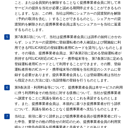
こと、または会員契約を解除することなく提携事業者会員に対して本
サービスの提供を当社が必要と認める期間停止することができるもの
とします。なお、この時、当社は同時にシェアカーの貸渡契約を解除
（予約の取消を含む。）することができるものとし、シェアカーの貸
渡契約を解除された提携事業者会員は直ちにシェアカーを当社に返還
するものとします。
５
第7条第1項について、当社は提携事業者会員には請求の如何にかかわ
らず、シェアカーの貸渡時に登録運転者の本人確認および開施錠に利
用できるFELICA対応の登録運転者用ICカードを貸与しないものとしま
す。その場合、提携事業者会員は、第7条第2項に定める登録運転者が
所持するFELICA対応のICカード・携帯端末等を、第7条第1項に定める
登録運転者用ICカードとして利用することができます。その際、登録
運転者所有のICカード・携帯端末等の情報を当社所定のシステムに登
録する必要があります。提供事業者会員もしくは登録運転者は当社か
ら指定された方法に従い当該情報の登録を行うものとします。
６
第9条決済・利用料金等について、提携事業者会員は本サービスの利用
に伴う利用料金その他当社に対する債務について、当社が提携事業者
へ譲渡することに異議を留めることなくこれを承諾するものとしま
す。また、提携事業者会員は、本規約に基づき提携事業者が行う請求
について、異議を留めることなく提携事業者へ支払うものとします。
７
当社は、前項に基づく請求および提携事業者会員が提携事業者に行っ
た申告、要望その他の問合せの対応のため、提携事業者会員の利用実
績および申告内容等を提携事業者と共有することがあります。