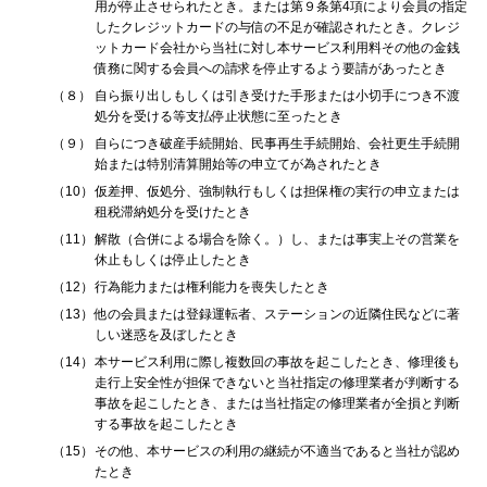
用が停止させられたとき。または第９条第4項により会員の指定
したクレジットカードの与信の不足が確認されたとき。クレジ
ットカード会社から当社に対し本サービス利用料その他の金銭
債務に関する会員への請求を停止するよう要請があったとき
（８）
自ら振り出しもしくは引き受けた手形または小切手につき不渡
処分を受ける等支払停止状態に至ったとき
（９）
自らにつき破産手続開始、民事再生手続開始、会社更生手続開
始または特別清算開始等の申立てが為されたとき
（10）
仮差押、仮処分、強制執行もしくは担保権の実行の申立または
租税滞納処分を受けたとき
（11）
解散（合併による場合を除く。）し、または事実上その営業を
休止もしくは停止したとき
（12）
行為能力または権利能力を喪失したとき
（13）
他の会員または登録運転者、ステーションの近隣住民などに著
しい迷惑を及ぼしたとき
（14）
本サービス利用に際し複数回の事故を起こしたとき、修理後も
走行上安全性が担保できないと当社指定の修理業者が判断する
事故を起こしたとき、または当社指定の修理業者が全損と判断
する事故を起こしたとき
（15）
その他、本サービスの利用の継続が不適当であると当社が認め
たとき