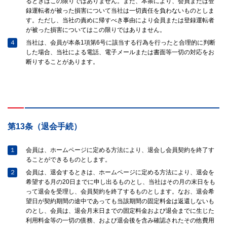
るときはこの限りではありません。また、本条により、会員または登
録運転者が被った損害について当社は一切責任を負わないものとしま
す。ただし、当社の責めに帰すべき事由により会員または登録運転者
が被った損害についてはこの限りではありません。
４
当社は、会員が本条1項第6号に該当する行為を行ったと合理的に判断
した場合、当社による電話、電子メールまたは書面等一切の対応をお
断りすることがあります。
第13条（退会手続）
１
会員は、ホームページに定める方法により、退会し会員契約を終了す
ることができるものとします。
２
会員は、退会するときは、ホームページに定める方法により、退会を
希望する月の20日までに申し出るものとし、当社はその月の末日をも
って退会を受理し、会員契約を終了するものとします。なお、退会希
望日が契約期間の途中であっても当該期間の固定料金は返還しないも
のとし、会員は、退会月末日までの固定料金および退会までに生じた
利用料金等の一切の債務、および退会後を含み確認されたその他費用