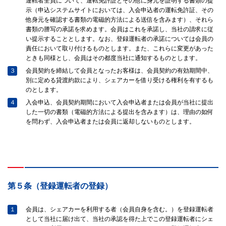
運転者全員について、運転免許証とその他に身元を証明する書類の提
示（申込システムサイトにおいては、入会申込者の運転免許証、その
他身元を確認する書類の電磁的方法による送信を含みます）、それら
書類の謄写の承諾を求めます。会員はこれを承諾し、当社の請求に従
い提示することとします。なお、登録運転者の承諾については会員の
責任において取り付けるものとします。また、これらに変更があった
ときも同様とし、会員はその都度当社に通知するものとします。
３
会員契約を締結して会員となったお客様は、会員契約の有効期間中、
別に定める貸渡約款により、シェアカーを借り受ける権利を有するも
のとします。
４
入会申込、会員契約期間において入会申込者または会員が当社に提出
した一切の書類（電磁的方法による提出を含みます）は、理由の如何
を問わず、入会申込者または会員に返却しないものとします。
第５条（登録運転者の登録）
１
会員は、シェアカーを利用する者（会員自身を含む。）を登録運転者
として当社に届け出て、当社の承認を得た上でこの登録運転者にシェ