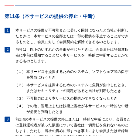
第11条（本サービスの提供の停止・中断）
１
本サービスの提供が不可能または著しく困難になったと当社が判断し
たときは、本サービスの全部または一部の提供を停止することができ
るものとし、会員に対して会員契約を解除できるものとします。
２
当社は、以下のいずれかの事由が生じたときは、会員または登録運転
者に事前に通知することなく本サービスを一時的に中断することがで
きるものとします。
（１）
本サービスを提供するためのシステム、ソフトウェア等の保守
を緊急に行うとき
（２）
本サービスを提供するためのシステムに負荷が集中したとき、
またはセキュリティ上の問題があると当社が判断したとき
（３）
不可抗力により本サービスの提供ができなくなったとき
（４）
その他、運用上または技術上当社が本サービスの一時的な中断
が必要と判断したとき
３
前2項の本サービスの提供の停止または一時的な中断により、会員また
は登録運転者が被った損害について当社は一切責任を負わないものと
します。ただし、当社の責めに帰すべき事由により会員または登録運