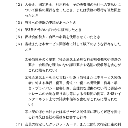
（２）
入会金、固定料金、利用料金、その他費用の当社への支払いに
ついて債務の履行を怠ったとき、または債務の履行を複数回怠
ったとき
（３）
当社への虚偽の申請があったとき
（４）
第3条各号のいずれかに該当したとき
（５）
反社会的勢力に自己の名義を使用させていたとき
（６）
当社または本サービス関係者に対して以下のような行為をした
とき
①
妥当性を欠く要求（社会通念上過剰な料金割引要求や待遇の
要求、合理的な理由のない謝罪要求や処罰の要求等を含むが
これに限られない）
②
社会通念上不相当な言動・行為（当社または本サービス関係
者に対する暴行・傷害、脅迫・中傷・名誉毀損・侮辱・暴
言・プライバシー侵害行為、合理的な理由のない同じ要望や
クレームの過剰な繰り返し等による長時間の拘束、SNSやイ
ンターネット上での誹謗中傷等を含むがこれらに限られな
い）
③
上記のほか当社または本サービス関係者に著しく迷惑を掛け
る行為又は当社の業務を妨害する行為
（７）
会員の指定したクレジットカード、または銀行の指定口座の利