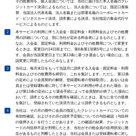
その他費用を、個人会員については、当社に届け出た本人名義のクレ
ジットカード決済によるものとし、法人会員については、指定口座振
替、当該法人代表名義、法人名義または部署名義のコーポレートカー
ド・ビジネスカード決済、請求書による決済、当社指定の集金代行サ
ービスによるものとします。
２
本サービスの利用に伴う入会金・固定料金・利用料金およびその他費
用の詳細については、別に当社が定める料金表によるものとします。
なお、入会金、固定料金、利用料金およびその他費用について変更す
るときは、変更日の14日前までに、第6条第1項第5号により告知しま
す。会員が当該変更日までに第13条に基づき退会しない場合には、当
該変更に同意したものとみなします。
３
当社は、毎月末日をもって当該月に請求する入会金・固定料金・利用
料金およびその他費用を締切り、これを集計します。ただし、第12条
の定めにより会員契約の解除、登録運転者の登録取消し、あるいは会
員または登録運転者に対して本サービスの利用が停止された場合、お
よび第13条の定めにより退会手続によって会員契約が終了した場合に
おいて、請求となるその他費用を確認したときは、直ちに全ての債務
を集計し、登録されていた決済方法により請求できるものとします。
４
当社は、その月の期中に会員の指定したクレジットカードについての
有効性確認、およびその月の請求予定額についての与信確認（与信枠
の仮押さえ）を行うことがあります。この確認の結果、クレジットカ
ードの与信枠不足が判明したとき、当社がその他会員の信用状況に懸
念があるものと判断したときは、当社は会員または登録運転者に対し