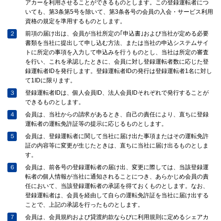
アカーを利用させることができるものとします。この登録運転者につ
いても、第3条第5号を除いて、第3条各号の会員の入会・サービス利用
資格の規定を準用するものとします。
２
前項の届け出は、会員が当社所定の｢申込書｣および当社が定める必要
書類を当社に提出して申し込む方法、または当社の申込システムサイ
トに所定の事項を入力して申込みを行うものとし、当社は所定の審査
を行い、これを承認したときに、会員に対し登録運転者数に応じた登
録運転者IDを発行します。登録運転者IDの発行は登録運転者1名に対し
て1IDに限ります。
３
登録運転者IDは、個人会員ID、法人会員IDそれぞれで発行することが
できるものとします。
４
会員は、当社からの請求があるとき、自己の責任により、直ちに登録
運転者の運転免許証等の提示に応じるものとします。
５
会員は、登録運転者に関して当社に届け出た事項またはその運転免許
証の内容等に変更が生じたときは、直ちに当社に届け出るものとしま
す。
６
会員は、前各号の登録運転者の届け出、変更に際しては、当該登録運
転者の個人情報が当社に通知されることにつき、あらかじめ会員の責
任において、当該登録運転者の承諾を得ておくものとします。なお、
登録運転者は、会員を経由して自らの運転免許証を当社に届け出する
ことで、上記の承認を行ったものとします。
７
会員は、会員規約および貸渡約款ならびに利用規則に定めるシェアカ