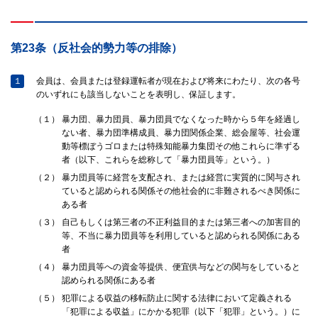
第23条（反社会的勢力等の排除）
１
会員は、会員または登録運転者が現在および将来にわたり、次の各号
のいずれにも該当しないことを表明し、保証します。
（１）
暴力団、暴力団員、暴力団員でなくなった時から５年を経過し
ない者、暴力団準構成員、暴力団関係企業、総会屋等、社会運
動等標ぼうゴロまたは特殊知能暴力集団その他これらに準ずる
者（以下、これらを総称して「暴力団員等」という。）
（２）
暴力団員等に経営を支配され、または経営に実質的に関与され
ていると認められる関係その他社会的に非難されるべき関係に
ある者
（３）
自己もしくは第三者の不正利益目的または第三者への加害目的
等、不当に暴力団員等を利用していると認められる関係にある
者
（４）
暴力団員等への資金等提供、便宜供与などの関与をしていると
認められる関係にある者
（５）
犯罪による収益の移転防止に関する法律において定義される
「犯罪による収益」にかかる犯罪（以下「犯罪」という。）に