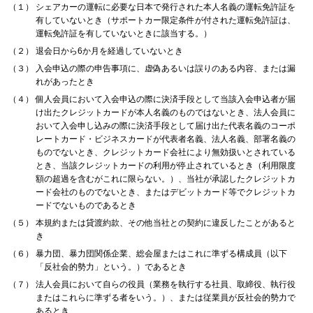
（１）
シェアカーの運転に必要な日本で発行された本人名義の運転免許証を
有していないとき（サポートカー限定条件が付された運転免許証は、
運転免許証を有していないときに該当する。）
（２）
退会日から6か月を経過していないとき
（３）
入会申込の際の申告事項に、虚偽あるいは誤りのある内容、または漏
れがあったとき
（４）
個人会員において入会申込の際に決済手段として当該入会申込者が届
け出たクレジットカードが本人名義のものではないとき、法人会員に
おいて入会申し込みの際に決済手段として届け出た代表名義のコーポ
レートカード・ビジネスカードが代表者名義、法人名義、部署名義の
ものでないとき、クレジットカード会社により無効扱いとされている
とき、当該クレジットカードの利用が停止されているとき（利用限度
額の超過を含むがこれに限らない。）、当社が承認したクレジットカ
ード会社のものでないとき、またはデビットカード等でクレジットカ
ードでないものであるとき
（５）
本規約または貸渡約款、その他当社との契約に違反したことがあると
き
（６）
暴力団、暴力団関係企業、総会屋またはこれに準ずる構成員（以下
「反社会的勢力」という。）であるとき
（７）
法人会員において自らの役員（業務を執行する社員、取締役、執行役
またはこれらに準ずる者をいう。）、または従業員が反社会的勢力で
あるとき