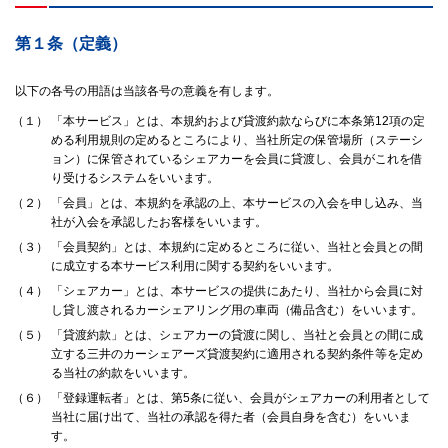
第１条（定義）
以下の各号の用語は当該各号の意義を有します。
（１）
「本サービス」とは、本規約および貸渡約款ならびに本条第12項の定
める利用規則の定めるところにより、当社所定の保管場所（ステーシ
ョン）に保管されているシェアカーを会員に貸渡し、会員がこれを借
り受けるシステムをいいます。
（２）
「会員」とは、本規約を承認の上、本サービスの入会を申し込み、当
社が入会を承認したお客様をいいます。
（３）
「会員契約」とは、本規約に定めるところに従い、当社と会員との間
に成立する本サービス利用に関する契約をいいます。
（４）
「シェアカー」とは、本サービスの提供にあたり、当社から会員に対
し貸し渡されるカーシェアリング用の車両（備品含む）をいいます。
（５）
「貸渡約款」とは、シェアカーの貸渡に関し、当社と会員との間に成
立する三井のカーシェアーズ貸渡契約に適用される契約条件等を定め
る当社の約款をいいます。
（６）
「登録運転者」とは、第5条に従い、会員がシェアカーの利用者として
当社に届け出て、当社の承認を得た者（会員自身を含む）をいいま
す。