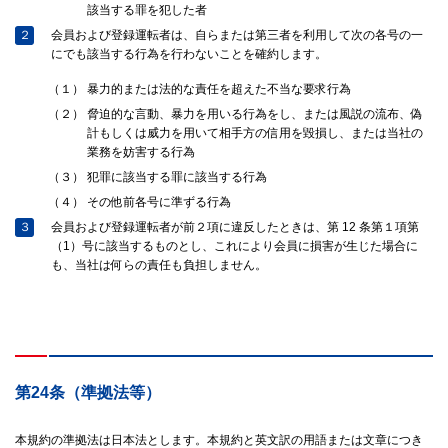
該当する罪を犯した者
２
会員および登録運転者は、自らまたは第三者を利用して次の各号の一
にでも該当する行為を行わないことを確約します。
（１）
暴力的または法的な責任を超えた不当な要求行為
（２）
脅迫的な言動、暴力を用いる行為をし、または風説の流布、偽
計もしくは威力を用いて相手方の信用を毀損し、または当社の
業務を妨害する行為
（３）
犯罪に該当する罪に該当する行為
（４）
その他前各号に準ずる行為
３
会員および登録運転者が前２項に違反したときは、第 12 条第１項第
（1）号に該当するものとし、これにより会員に損害が生じた場合に
も、当社は何らの責任も負担しません。
第24条（準拠法等）
本規約の準拠法は日本法とします。本規約と英文訳の用語または文章につき