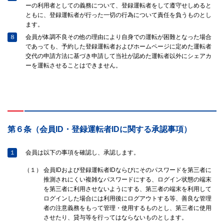
ーの利用者としての義務について、登録運転者をして遵守せしめると
ともに、登録運転者が行った一切の行為について責任を負うものとし
ます。
８
会員が体調不良その他の理由により自身での運転が困難となった場合
であっても、予約した登録運転者およびホームページに定めた運転者
交代の申請方法に基づき申請して当社が認めた運転者以外にシェアカ
ーを運転させることはできません。
第６条（会員ID・登録運転者IDに関する承認事項）
１
会員は以下の事項を確認し、承認します。
（１）
会員IDおよび登録運転者IDならびにそのパスワードを第三者に
推測されにくい複雑なパスワードにする、ログイン状態の端末
を第三者に利用させないようにする、第三者の端末を利用して
ログインした場合には利用後にログアウトする等、善良な管理
者の注意義務をもって管理・使用するものとし、第三者に使用
させたり、貸与等を行ってはならないものとします。