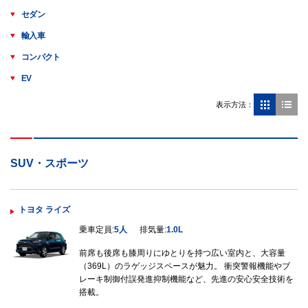
セダン
輸入車
コンパクト
EV
表示方法：
SUV・スポーツ
トヨタ ライズ
乗車定員:
5人
排気量:
1.0L
前席も後席も膝周りにゆとりを持つ広い室内と、大容量
（369L）のラゲッジスペースが魅力。 衝突警報機能やブ
レーキ制御付誤発進抑制機能など、先進の安心安全技術を
搭載。