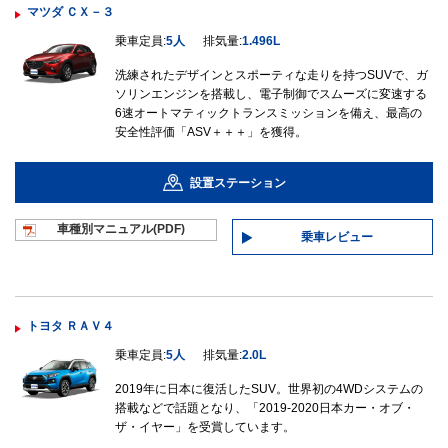
マツダ ＣＸ－３
乗車定員:
5人
排気量:
1.496L
洗練されたデザインとスポーティな走りを持つSUVで、ガ
ソリンエンジンを搭載し、電子制御でスムーズに変速する
6速オートマティックトランスミッションを備え、最高の
安全性評価「ASV＋＋＋」を獲得。
設置ステーション
車種別マニュ
アル(PDF)
乗車レビュー
トヨタ ＲＡＶ４
乗車定員:
5人
排気量:
2.0L
2019年に日本に復活したSUV。世界初の4WDシステムの
搭載などで話題となり、「2019-2020日本カー・オブ・
ザ・イヤー」を受賞しています。