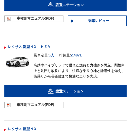
設置ステーション
車種別マニュ
アル(PDF)
乗車レビュー
レクサス 新型ＮＸ ＨＥＶ
乗車定員:
5人
排気量:
2.487L
高効率ハイブリッドで優れた燃費と力強さを両立。剛性向
上と足回り改良により、快適な乗り心地と静粛性を備え、
街乗りから長距離まで快適な走りを実現。
設置ステーション
車種別マニュ
アル(PDF)
レクサス 新型ＮＸ