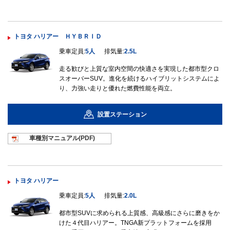
トヨタ ハリアー ＨＹＢＲＩＤ
乗車定員:
5人
排気量:
2.5L
走る歓びと上質な室内空間の快適さを実現した都市型クロ
スオーバーSUV。進化を続けるハイブリットシステムによ
り、力強い走りと優れた燃費性能を両立。
設置ステーション
車種別マニュ
アル(PDF)
トヨタ ハリアー
乗車定員:
5人
排気量:
2.0L
都市型SUVに求められる上質感、高級感にさらに磨きをか
けた４代目ハリアー。TNGA新プラットフォームを採用