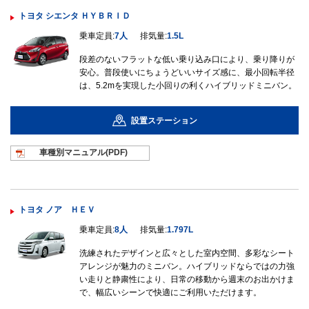
トヨタ シエンタ ＨＹＢＲＩＤ
乗車定員:
7人
排気量:
1.5L
段差のないフラットな低い乗り込み口により、乗り降りが
安心。普段使いにちょうどいいサイズ感に、最小回転半径
は、5.2mを実現した小回りの利くハイブリッドミニバン。
設置ステーション
車種別マニュ
アル(PDF)
トヨタ ノア ＨＥＶ
乗車定員:
8人
排気量:
1.797L
洗練されたデザインと広々とした室内空間、多彩なシート
アレンジが魅力のミニバン。ハイブリッドならではの力強
い走りと静粛性により、日常の移動から週末のお出かけま
で、幅広いシーンで快適にご利用いただけます。