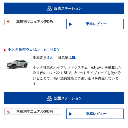
設置ステーション
車種別マニュ
アル(PDF)
乗車レビュー
ホンダ 新型ヴェゼル ｅ：ＨＥＶ
乗車定員:
5人
排気量:
1.5L
ホンダ独自のハイブリッドシステム「e:HEV」を搭載した
次世代のコンパクトSUV。3つのドライブモードを使い分
けることで、高い燃費性能と力強い走りを両立していま
す。
設置ステーション
車種別マニュ
アル(PDF)
乗車レビュー