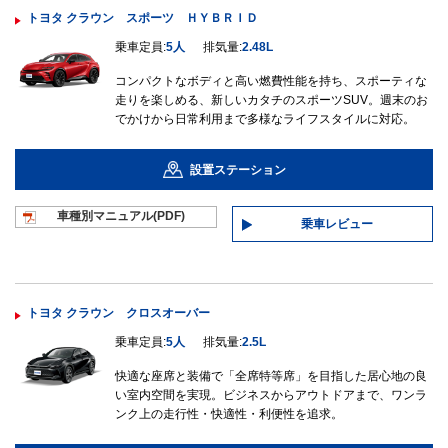
トヨタ クラウン スポーツ ＨＹＢＲＩＤ
乗車定員:
5人
排気量:
2.48L
コンパクトなボディと高い燃費性能を持ち、スポーティな
走りを楽しめる、新しいカタチのスポーツSUV。週末のお
でかけから日常利用まで多様なライフスタイルに対応。
設置ステーション
車種別マニュ
アル(PDF)
乗車レビュー
トヨタ クラウン クロスオーバー
乗車定員:
5人
排気量:
2.5L
快適な座席と装備で「全席特等席」を目指した居心地の良
い室内空間を実現。ビジネスからアウトドアまで、ワンラ
ンク上の走行性・快適性・利便性を追求。