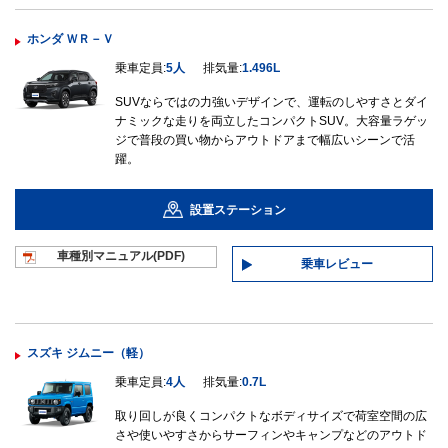
ホンダ ＷＲ－Ｖ
乗車定員:
5人
排気量:
1.496L
SUVならではの力強いデザインで、運転のしやすさとダイ
ナミックな走りを両立したコンパクトSUV。大容量ラゲッ
ジで普段の買い物からアウトドアまで幅広いシーンで活
躍。
設置ステーション
車種別マニュ
アル(PDF)
乗車レビュー
スズキ ジムニー（軽）
乗車定員:
4人
排気量:
0.7L
取り回しが良くコンパクトなボディサイズで荷室空間の広
さや使いやすさからサーフィンやキャンプなどのアウトド