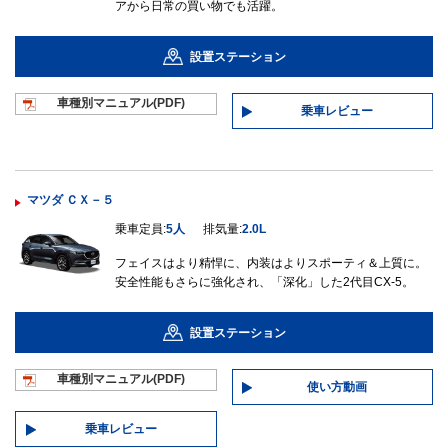
アから日常の買い物でも活躍。
設置ステーション
車種別マニュ
アル(PDF)
乗車レビュー
マツダ ＣＸ－５
乗車定員:
5人
排気量:
2.0L
フェイスはより精悍に、内装はよりスポーティ＆上質に。
安全性能もさらに強化され、「深化」した2代目CX-5。
設置ステーション
車種別マニュ
アル(PDF)
使い方動画
乗車レビュー