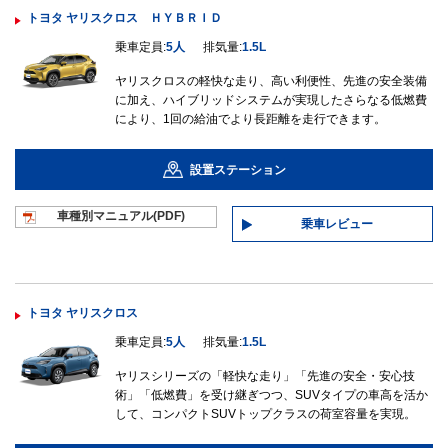
トヨタ ヤリスクロス ＨＹＢＲＩＤ
乗車定員:
5人
排気量:
1.5L
ヤリスクロスの軽快な走り、高い利便性、先進の安全装備
に加え、ハイブリッドシステムが実現したさらなる低燃費
により、1回の給油でより長距離を走行できます。
設置ステーション
車種別マニュ
アル(PDF)
乗車レビュー
トヨタ ヤリスクロス
乗車定員:
5人
排気量:
1.5L
ヤリスシリーズの「軽快な走り」「先進の安全・安心技
術」「低燃費」を受け継ぎつつ、SUVタイプの車高を活か
して、コンパクトSUVトップクラスの荷室容量を実現。