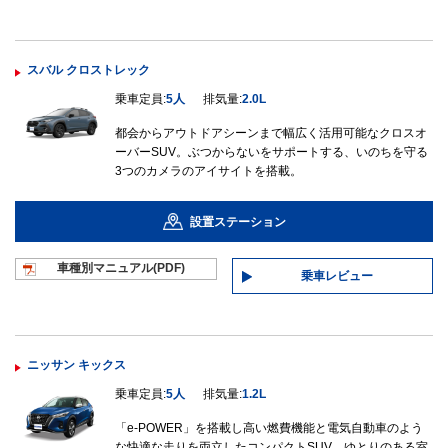
スバル クロストレック
乗車定員:
5人
排気量:
2.0L
都会からアウトドアシーンまで幅広く活用可能なクロスオ
ーバーSUV。ぶつからないをサポートする、いのちを守る
3つのカメラのアイサイトを搭載。
設置ステーション
車種別マニュ
アル(PDF)
乗車レビュー
ニッサン キックス
乗車定員:
5人
排気量:
1.2L
「e-POWER」を搭載し高い燃費機能と電気自動車のよう
な快適な走りを両立したコンパクトSUV。ゆとりのある室