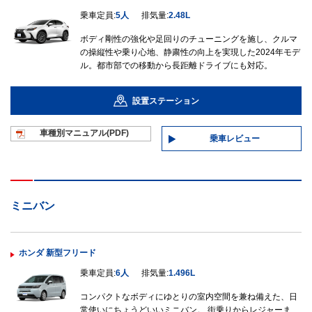
乗車定員:
5人
排気量:
2.48L
ボディ剛性の強化や足回りのチューニングを施し、クルマ
の操縦性や乗り心地、静粛性の向上を実現した2024年モデ
ル。都市部での移動から長距離ドライブにも対応。
設置ステーション
車種別マニュ
アル(PDF)
乗車レビュー
ミニバン
ホンダ 新型フリード
乗車定員:
6人
排気量:
1.496L
コンパクトなボディにゆとりの室内空間を兼ね備えた、日
常使いにちょうどいいミニバン。 街乗りからレジャーま