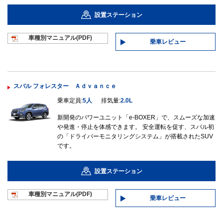
設置ステーション
車種別マニュ
アル(PDF)
乗車レビュー
スバル フォレスター Ａｄｖａｎｃｅ
乗車定員:
5人
排気量:
2.0L
新開発のパワーユニット「e-BOXER」で、スムーズな加速
や発進・停止を体感できます。 安全運転を促す、スバル初
の「ドライバーモニタリングシステム」が搭載されたSUV
です。
設置ステーション
車種別マニュ
アル(PDF)
乗車レビュー