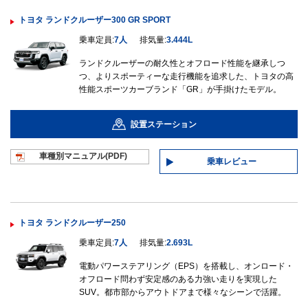
トヨタ ランドクルーザー300 GR SPORT
乗車定員:
7人
排気量:
3.444L
ランドクルーザーの耐久性とオフロード性能を継承しつ
つ、よりスポーティーな走行機能を追求した、トヨタの高
性能スポーツカーブランド「GR」が手掛けたモデル。
設置ステーション
車種別マニュ
アル(PDF)
乗車レビュー
トヨタ ランドクルーザー250
乗車定員:
7人
排気量:
2.693L
電動パワーステアリング（EPS）を搭載し、オンロード・
オフロード問わず安定感のある力強い走りを実現した
SUV。都市部からアウトドアまで様々なシーンで活躍。