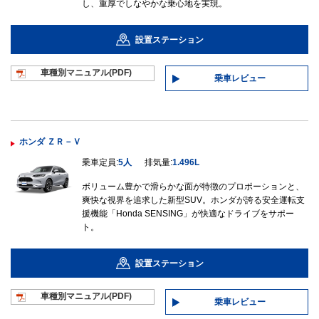
し、重厚でしなやかな乗心地を実現。
設置ステーション
車種別マニュ
アル(PDF)
乗車レビュー
ホンダ ＺＲ－Ｖ
乗車定員:
5人
排気量:
1.496L
ボリューム豊かで滑らかな面が特徴のプロポーションと、
爽快な視界を追求した新型SUV。ホンダが誇る安全運転支
援機能「Honda SENSING」が快適なドライブをサポー
ト。
設置ステーション
車種別マニュ
アル(PDF)
乗車レビュー