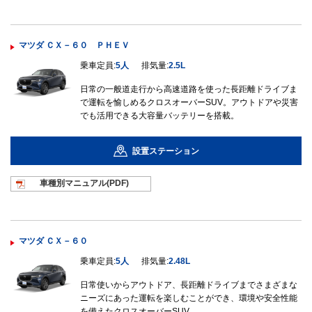
マツダ ＣＸ－６０ ＰＨＥＶ
乗車定員:
5人
排気量:
2.5L
日常の一般道走行から高速道路を使った長距離ドライブま
で運転を愉しめるクロスオーバーSUV。アウトドアや災害
でも活用できる大容量バッテリーを搭載。
設置ステーション
車種別マニュ
アル(PDF)
マツダ ＣＸ－６０
乗車定員:
5人
排気量:
2.48L
日常使いからアウトドア、長距離ドライブまでさまざまな
ニーズにあった運転を楽しむことができ、環境や安全性能
を備えたクロスオーバーSUV。