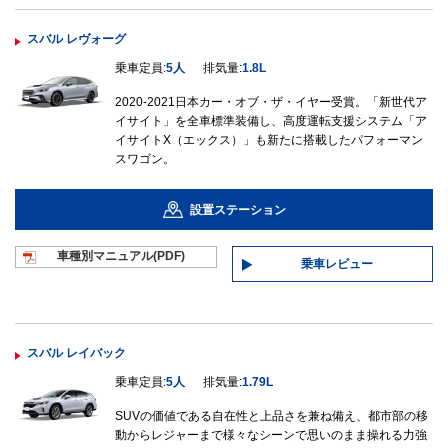
スバル レヴォーグ
乗車定員:
5人
排気量:
1.8L
2020-2021日本カー・オブ・ザ・イヤー受賞。「新世代ア
イサイト」を全車標準装備し、高度運転支援システム「ア
イサイトX（エックス）」も新たに搭載したパフォーマン
スワゴン。
設置ステーション
車種別マニュ
アル(PDF)
乗車レビュー
スバル レイバック
乗車定員:
5人
排気量:
1.79L
SUVの価値である自在性と上品さを兼ね備え、都市部の移
動からレジャーまで様々なシーンで思いのまま操れる力強