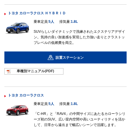
トヨタ カローラクロス ＨＹＢＲＩＤ
乗車定員:
5人
排気量:
1.8L
SUVらしいダイナミックで洗練されたエクステリアデザイ
ン。気持の良い加速感を実現した力強い走りとクラストッ
プレベルの低燃費を両立。
設置ステーション
車種別マニュ
アル(PDF)
トヨタ カローラクロス
乗車定員:
5人
排気量:
1.8L
「C-HR」と「RAV4」の中間サイズにあたるカローラシリ
ーズ初のSUV。広い室内空間や高いユーティリティを活か
して、日常から遠出まで幅広いシーンで活躍します。