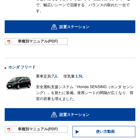
で、幅広いシーンで活躍する、バランスの取れた一台で
す。
設置ステーション
車種別マニュ
アル(PDF)
ホンダ フリード
乗車定員:
7人
排気量:
1.5L
安全運転支援システム「Honda SENSING（ホンダ センシ
ング）」を新たに装備。座席シートの間隔が広くなり、荷
室の容量も増えました。
設置ステーション
車種別マニュ
アル(PDF)
使い方動画