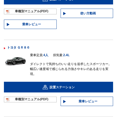
車種別マニュ
アル(PDF)
使い方動画
乗車レビュー
トヨタ ＧＲ８６
乗車定員:
4人
排気量:
2.4L
ダイレクトで気持ちのいい走りを追求したスポーツカー。
幅広い速度域で感じられる力強さやキレのある走りを実
現。
設置ステーション
車種別マニュ
アル(PDF)
乗車レビュー