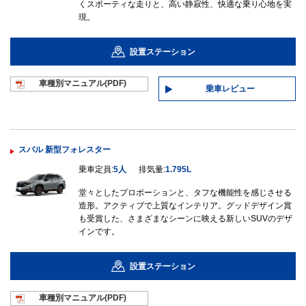
くスポーティな走りと、高い静寂性、快適な乗り心地を実
現。
設置ステーション
車種別マニュ
アル(PDF)
乗車レビュー
スバル 新型フォレスター
乗車定員:
5人
排気量:
1.795L
堂々としたプロポーションと、タフな機能性を感じさせる
造形。アクティブで上質なインテリア。グッドデザイン賞
も受賞した、さまざまなシーンに映える新しいSUVのデザ
インです。
設置ステーション
車種別マニュ
アル(PDF)