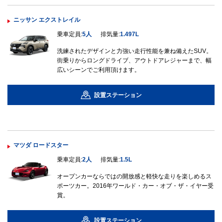
ニッサン エクストレイル
乗車定員:
5人
排気量:
1.497L
洗練されたデザインと力強い走行性能を兼ね備えたSUV。
街乗りからロングドライブ、アウトドアレジャーまで、幅
広いシーンでご利用頂けます。
設置ステーション
マツダ ロードスター
乗車定員:
2人
排気量:
1.5L
オープンカーならではの開放感と軽快な走りを楽しめるス
ポーツカー。2016年ワールド・カー・オブ・ザ・イヤー受
賞。
設置ステーション