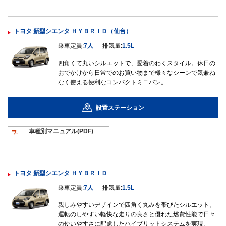
トヨタ 新型シエンタ ＨＹＢＲＩＤ（仙台）
乗車定員:
7人
排気量:
1.5L
四角くて丸いシルエットで、愛着のわくスタイル。休日の
おでかけから日常でのお買い物まで様々なシーンで気兼ね
なく使える便利なコンパクトミニバン。
設置ステーション
車種別マニュ
アル(PDF)
トヨタ 新型シエンタ ＨＹＢＲＩＤ
乗車定員:
7人
排気量:
1.5L
親しみやすいデザインで四角く丸みを帯びたシルエット。
運転のしやすい軽快な走りの良さと優れた燃費性能で日々
の使いやすさに配慮したハイブリットシステムを実現。