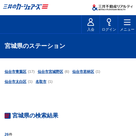
入会
ログイン
メニュー
宮城県のステーション
仙台市青葉区
(17)
仙台市宮城野区
(6)
仙台市若林区
(1)
仙台市太白区
(1)
名取市
(1)
宮城県の検索結果
26
件