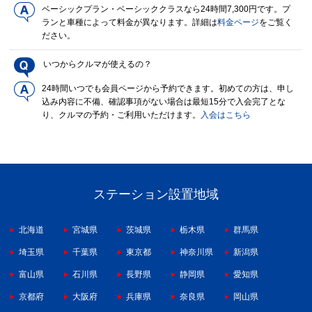
ベーシックプラン・ベーシッククラスなら24時間7,300円です。プ
ランと車種によって料金が異なります。詳細は
料金ページ
をご覧く
ださい。
いつからクルマが使えるの？
24時間いつでも会員ページから予約できます。初めての方は、申し
込み内容に不備、確認事項がない場合は最短15分で入会完了とな
り、クルマの予約・ご利用いただけます。
入会はこちら
ステーション設置地域
北海道
宮城県
茨城県
栃木県
群馬県
埼玉県
千葉県
東京都
神奈川県
新潟県
富山県
石川県
長野県
静岡県
愛知県
京都府
大阪府
兵庫県
奈良県
岡山県