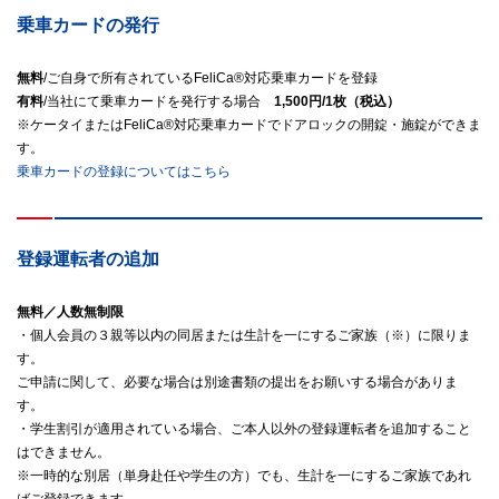
乗車カードの発行
無料
/ご自身で所有されているFeliCa®対応乗車カードを登録
有料
/当社にて乗車カードを発行する場合
1,500円/1枚（税込）
※ケータイまたはFeliCa®対応乗車カードでドアロックの開錠・施錠ができま
す。
乗車カードの登録についてはこちら
登録運転者の追加
無料／人数無制限
・個人会員の３親等以内の同居または生計を一にするご家族（※）に限りま
す。
ご申請に関して、必要な場合は別途書類の提出をお願いする場合がありま
す。
・学生割引が適用されている場合、ご本人以外の登録運転者を追加すること
はできません。
※一時的な別居（単身赴任や学生の方）でも、生計を一にするご家族であれ