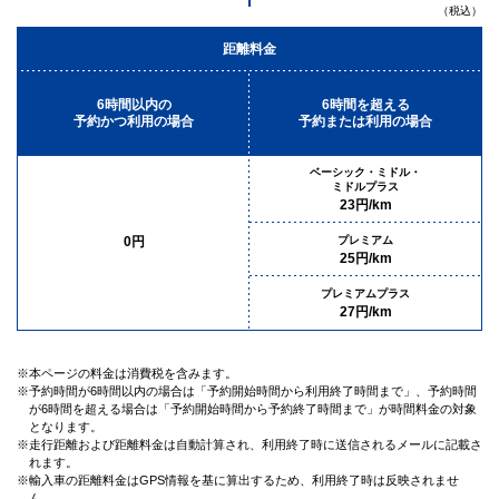
（税込）
距離料金
6時間以内の
6時間を超える
予約かつ利用の場合
予約または利用の場合
ベーシック・ミドル・
ミドルプラス
23円/km
0円
プレミアム
25円/km
プレミアムプラス
27円/km
※本ページの料金は消費税を含みます。
※予約時間が6時間以内の場合は「予約開始時間から利用終了時間まで」、予約時間
が6時間を超える場合は「予約開始時間から予約終了時間まで」が時間料金の対象
となります。
※走行距離および距離料金は自動計算され、利用終了時に送信されるメールに記載さ
れます。
※輸入車の距離料金はGPS情報を基に算出するため、利用終了時は反映されませ
ん。