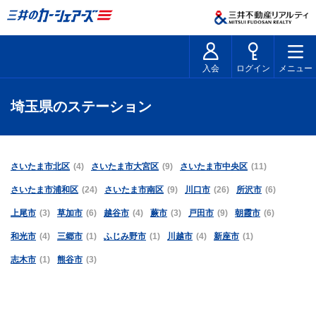
入会
ログイン
メニュー
埼玉県のステーション
さいたま市北区
(4)
さいたま市大宮区
(9)
さいたま市中央区
(11)
さいたま市浦和区
(24)
さいたま市南区
(9)
川口市
(26)
所沢市
(6)
上尾市
(3)
草加市
(6)
越谷市
(4)
蕨市
(3)
戸田市
(9)
朝霞市
(6)
和光市
(4)
三郷市
(1)
ふじみ野市
(1)
川越市
(4)
新座市
(1)
志木市
(1)
熊谷市
(3)