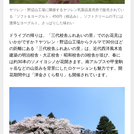
ヤツレン・野辺山工場に隣接するヤツレン乳製品直売所で販売されてい
る「ソフト＆ヨーグルト」450円（税込み）。ソフトクリームの下には
濃厚なヨーグルト。さっぱりした味わい
ドライブの帰りは、「三代校舎ふれあいの里」でのお花見は
いかがですか？ヤツレン・野辺山工場からクルマで
30
分ほど
の距離にある「三代校舎ふれあいの里」は、近代西洋風木造
建築の明治校舎・大正校舎・昭和校舎の
3
校舎が並び、春に
は約
30
本のソメイヨシノが花開きます。南アルプスや甲斐駒
ヶ岳などの山並みを背景にしたロケーションも魅力です。開
花期間中は「津金さくら祭り」も開催されています。