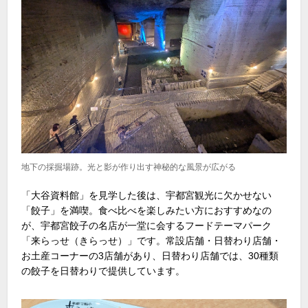
地下の採掘場跡。光と影が作り出す神秘的な風景が広がる
「大谷資料館」を見学した後は、宇都宮観光に欠かせない
「餃子」を満喫。食べ比べを楽しみたい方におすすめなの
が、宇都宮餃子の名店が一堂に会するフードテーマパーク
「来らっせ（きらっせ）」です。常設店舗・日替わり店舗・
お土産コーナーの
3
店舗があり、日替わり店舗では、
30
種類
の餃子を日替わりで提供しています。