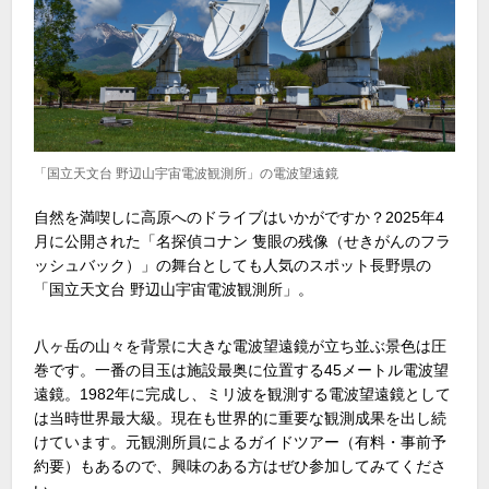
「国立天文台 野辺山宇宙電波観測所」の電波望遠鏡
自然を満喫しに高原へのドライブはいかがですか？
2025
年
4
月に公開された「名探偵コナン 隻眼の残像（せきがんのフラ
ッシュバック）」の舞台としても人気のスポット長野県の
「国立天文台 野辺山宇宙電波観測所」。
八ヶ岳の山々を背景に大きな電波望遠鏡が立ち並ぶ景色は圧
巻です。一番の目玉は施設最奥に位置する
45
メートル電波望
遠鏡。
1982
年に完成し、ミリ波を観測する電波望遠鏡として
は当時世界最大級。現在も世界的に重要な観測成果を出し続
けています。元観測所員によるガイドツアー（有料・事前予
約要）もあるので、興味のある方はぜひ参加してみてくださ