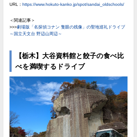
URL：
https://www.hokuto-kanko.jp/spot/sandai_oldschools/
＜関連記事＞
>>>
劇場版「名探偵コナン 隻眼の残像」の聖地巡礼ドライブ
～国立天文台 野辺山周辺～
【栃木】大谷資料館と餃子の食べ比
べを満喫するドライブ