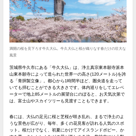
満開の桜を見下ろす牛久大仏。牛久大仏と桜が織りなす春だけの壮大な
風景
茨城県牛久市にある「牛久大仏」は、浄土真宗東本願寺派本
山東本願寺によって造られた世界一の高さ
(120
メートル
)
を誇
る「青胴製立像」。都心から
1
時間半ほど、圏央道を走って
いても拝むことができる大きさです。体内巡りをしてエレベ
ーターで地上
85
メートルの展望台にのぼると、お天気次第で
は、富士山やスカイツリーも見渡すこともできます。
春には、大仏の足元に桜と芝桜が咲き乱れ、まるで浄土のよ
うな景色が広がり、毎年、多くの花見客が訪れる人気のスポ
ット。桜だけでなく、初夏にかけてアイスランドポピー、か