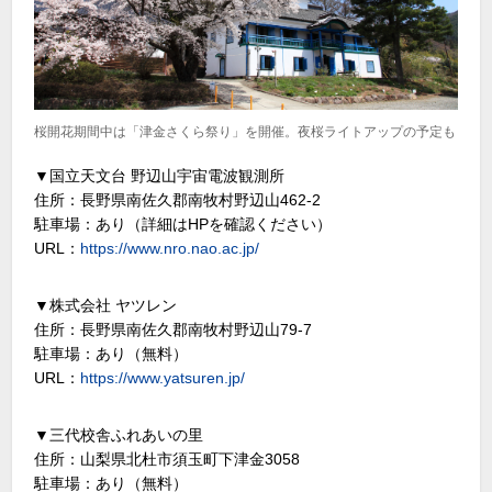
桜開花期間中は「津金さくら祭り」を開催。夜桜ライトアップの予定も
▼国立天文台 野辺山宇宙電波観測所
住所：長野県南佐久郡南牧村野辺山462-2
駐車場：あり（詳細はHPを確認ください）
URL：
https://www.nro.nao.ac.jp/
▼株式会社 ヤツレン
住所：長野県南佐久郡南牧村野辺山79-7
駐車場：あり（無料）
URL：
https://www.yatsuren.jp/
▼三代校舎ふれあいの里
住所：山梨県北杜市須玉町下津金3058
駐車場：あり（無料）