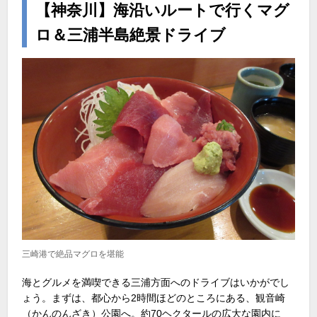
【神奈川】海沿いルートで行くマグ
ロ＆三浦半島絶景ドライブ
三崎港で絶品マグロを堪能
海とグルメを満喫できる三浦方面へのドライブはいかがでし
ょう。まずは、都心から
2
時間ほどのところにある、観音崎
（かんのんざき）公園へ。約
70
ヘクタールの広大な園内に