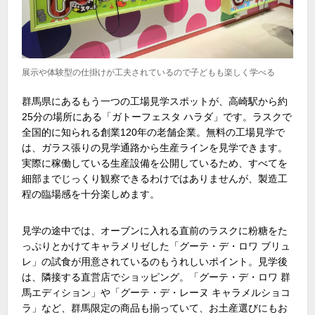
展示や体験型の仕掛けが工夫されているので子どもも楽しく学べる
群馬県にあるもう一つの工場見学スポットが、高崎駅から約
25
分の場所にある「ガトーフェスタ ハラダ」です。ラスクで
全国的に知られる創業
120
年の老舗企業。無料の工場見学で
は、ガラス張りの見学通路から生産ラインを見学できます。
実際に稼働している生産設備を公開しているため、すべてを
細部までじっくり観察できるわけではありませんが、製造工
程の臨場感を十分楽しめます。
見学の途中では、オーブンに入れる直前のラスクに粉糖をた
っぷりとかけてキャラメリゼした「グーテ・デ・ロワ ブリュ
レ」の試食が用意されているのもうれしいポイント。見学後
は、隣接する直営店でショッピング。「グーテ・デ・ロワ 群
馬エディション」や「グーテ・デ・レーヌ キャラメルショコ
ラ」など、群馬限定の商品も揃っていて、お土産選びにもお