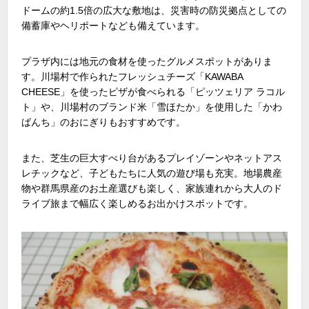
ドームの約
1.5
倍の広大な敷地は、災害時の防災拠点としての
備蓄庫やヘリポートなども備えています。
プラザ内には地元の食材を使ったグルメスポットがありま
す。川場村で作られたフレッシュチーズ「
KAWABA
CHEESE
」を使ったピザが食べられる「ピッツェリア ラコル
ト」や、川場村のブランド米「雪ほたか」を使用した「かわ
ばんち」のおにぎりもおすすめです。
また、芝生の巨大すべり台があるプレイゾーンやネットアス
レチックなど、子どもたちに人気の遊び場も充実。地場農産
物や群馬県産のお土産選びも楽しく、家族連れから大人のド
ライブ旅まで幅広く楽しめるお出かけスポットです。