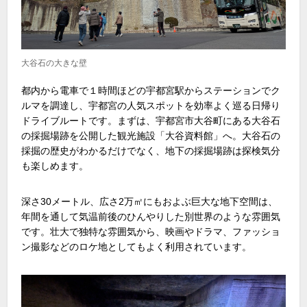
大谷石の大きな壁
都内から電車で１時間ほどの宇都宮駅からステーションでク
ルマを調達し、宇都宮の人気スポットを効率よく巡る日帰り
ドライブルートです。まずは、宇都宮市大谷町にある大谷石
の採掘場跡を公開した観光施設「大谷資料館」へ。大谷石の
採掘の歴史がわかるだけでなく、地下の採掘場跡は探検気分
も楽しめます。
深さ
30
メートル、広さ
2
万㎡にもおよぶ巨大な地下空間は、
年間を通して気温前後のひんやりした別世界のような雰囲気
です。壮大で独特な雰囲気から、映画やドラマ、ファッショ
ン撮影などのロケ地としてもよく利用されています。