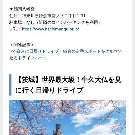
▼鶴岡八幡宮
住所：神奈川県鎌倉市雪ノ下２丁目1-31
駐車場：なし（近隣のコインパーキングを利用）
URL：
https://www.hachimangu.or.jp/
＜関連記事＞
>>>
鎌倉に日帰りドライブ！鎌倉の定番スポットをクルマで
巡るドライブルート
【茨城】世界最大級！牛久大仏を見
に行く日帰りドライブ