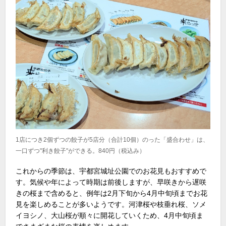
1店につき2個ずつの餃子が5店分（合計10個）のった「盛合わせ」は、
一口ずつ"利き餃子"ができる。840円（税込み）
これからの季節は、宇都宮城址公園でのお花見もおすすめで
す。気候や年によって時期は前後しますが、早咲きから遅咲
きの桜まで含めると、例年は
2
月下旬から
4
月中旬頃までお花
見を楽しめることが多いようです。河津桜や枝垂れ桜、ソメ
イヨシノ、大山桜が順々に開花していくため、
4
月中旬頃ま