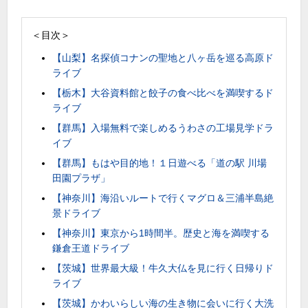
＜目次＞
【山梨】名探偵コナンの聖地と八ヶ岳を巡る高原ド
ライブ
【栃木】大谷資料館と餃子の食べ比べを満喫するド
ライブ
【群馬】入場無料で楽しめるうわさの工場見学ドラ
イブ
【群馬】もはや目的地！１日遊べる「道の駅 川場
田園プラザ」
【神奈川】海沿いルートで行くマグロ＆三浦半島絶
景ドライブ
【神奈川】東京から1時間半。歴史と海を満喫する
鎌倉王道ドライブ
【茨城】世界最大級！牛久大仏を見に行く日帰りド
ライブ
【茨城】かわいらしい海の生き物に会いに行く大洗