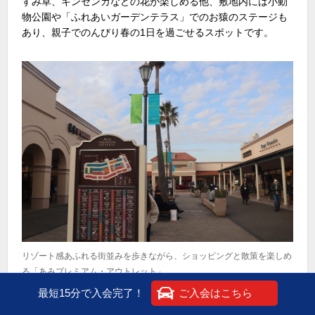
すみ草、キンセンカなどの花が楽しめる他、敷地内には小動
物公園や「ふれあいガーデンテラス」でのお猿のステージも
あり、親子でのんびり春の
1
日を過ごせるスポットです。
リゾート感あふれる街並みを歩きながら、ショッピングと散策を楽しめ
る「あみプレミアム・アウトレット」
最短15分で入会完了！
ご入会はこちら
「牛久大仏」からクルマで
5
分ほどには「あみプレミアム・