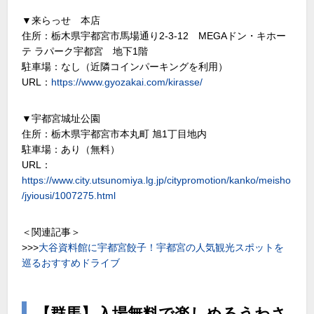
▼来らっせ 本店
住所：栃木県宇都宮市馬場通り2-3-12 MEGAドン・キホー
テ ラパーク宇都宮 地下1階
駐車場：なし（近隣コインパーキングを利用）
URL：
https://www.gyozakai.com/kirasse/
▼宇都宮城址公園
住所：栃木県宇都宮市本丸町 旭1丁目地内
駐車場：あり（無料）
URL：
https://www.city.utsunomiya.lg.jp/citypromotion/kanko/meisho
/jyiousi/1007275.html
＜関連記事＞
>>>
大谷資料館に宇都宮餃子！宇都宮の人気観光スポットを
巡るおすすめドライブ
【群馬】入場無料で楽しめるうわさ