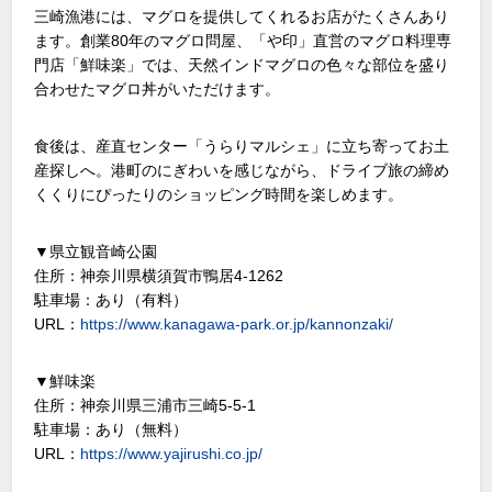
三崎漁港には、マグロを提供してくれるお店がたくさんあり
ます。創業80年のマグロ問屋、「や印」直営のマグロ料理専
門店「鮮味楽」では、天然インドマグロの色々な部位を盛り
合わせたマグロ丼がいただけます。
食後は、産直センター「うらりマルシェ」に立ち寄ってお土
産探しへ。港町のにぎわいを感じながら、ドライブ旅の締め
くくりにぴったりのショッピング時間を楽しめます。
▼県立観音崎公園
住所：神奈川県横須賀市鴨居4-1262
駐車場：あり（有料）
URL：
https://www.kanagawa-park.or.jp/kannonzaki/
▼鮮味楽
住所：神奈川県三浦市三崎5-5-1
駐車場：あり（無料）
URL：
https://www.yajirushi.co.jp/