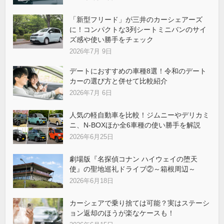
「新型フリード」が三井のカーシェアーズ
に！コンパクトな3列シートミニバンのサイ
ズ感や使い勝手をチェック
2026年7月 9日
デートにおすすめの車種8選！令和のデート
カーの選び方と併せて比較紹介
2026年7月 6日
人気の軽自動車を比較！ジムニーやデリカミ
ニ、N-BOXほか全6車種の使い勝手を解説
2026年6月25日
劇場版『名探偵コナン ハイウェイの堕天
使』の聖地巡礼ドライブ②～箱根周辺～
2026年6月18日
カーシェアで乗り捨ては可能？実はステーシ
ョン返却のほうが楽なケースも！