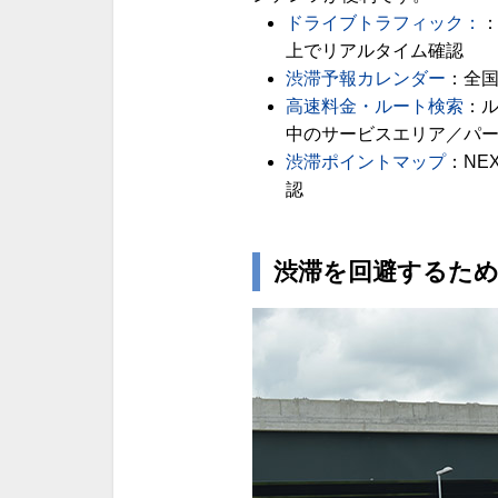
ドライブトラフィック：
上でリアルタイム確認
渋滞予報カレンダー
：全
高速料金・ルート検索
：
中のサービスエリア／パ
渋滞ポイントマップ
：NE
認
渋滞を回避するた