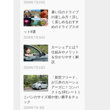
2026年7月23日
暑い日のドライブ
の楽しみ方！涼し
く楽しめるおすす
めのドライブスポ
ット8選
2026年7月16日
カーシェアとは？
仕組みやメリット
を分かりやすく解
説
2026年7月13日
「新型フリード」
が三井のカーシェ
アーズに！コンパ
クトな3列シートミ
ニバンのサイズ感や使い勝手をチェ
ック
2026年7月 9日