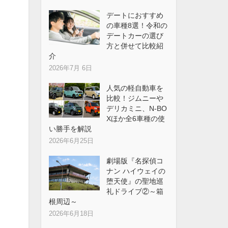
デートにおすすめ
の車種8選！令和の
デートカーの選び
方と併せて比較紹
介
2026年7月 6日
人気の軽自動車を
比較！ジムニーや
デリカミニ、N-BO
Xほか全6車種の使
い勝手を解説
2026年6月25日
劇場版『名探偵コ
ナン ハイウェイの
堕天使』の聖地巡
礼ドライブ②～箱
根周辺～
2026年6月18日