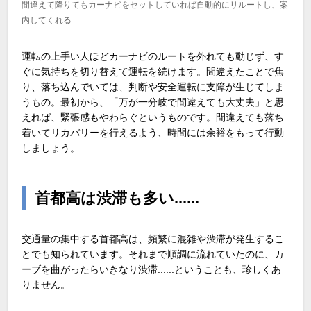
間違えて降りてもカーナビをセットしていれば自動的にリルートし、案
内してくれる
運転の上手い人ほどカーナビのルートを外れても動じず、す
ぐに気持ちを切り替えて運転を続けます。間違えたことで焦
り、落ち込んでいては、判断や安全運転に支障が生じてしま
うもの。最初から、「万が一分岐で間違えても大丈夫」と思
えれば、緊張感もやわらぐというものです。間違えても落ち
着いてリカバリーを行えるよう、時間には余裕をもって行動
しましょう。
首都高は渋滞も多い......
交通量の集中する首都高は、頻繁に混雑や渋滞が発生するこ
とでも知られています。それまで順調に流れていたのに、カ
ーブを曲がったらいきなり渋滞......ということも、珍しくあ
りません。