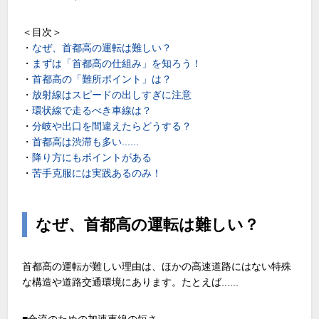
＜目次＞
・
なぜ、首都高の運転は難しい？
・
まずは「首都高の仕組み」を知ろう！
・
首都高の「難所ポイント」は？
・
放射線はスピードの出しすぎに注意
・
環状線で走るべき車線は？
・
分岐や出口を間違えたらどうする？
・
首都高は渋滞も多い......
・
降り方にもポイントがある
・
苦手克服には実践あるのみ！
なぜ、首都高の運転は難しい？
首都高の運転が難しい理由は、ほかの高速道路にはない特殊
な構造や道路交通環境にあります。たとえば......
■合流のための加速車線の短さ