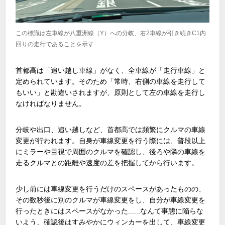
この標識は左車線が八重洲線（Y）への分岐、右2車線が引き続きC1内
回りの走行であることを示す
首都高は「追い越し車線」がなく、全車線が「走行車線」と
定められています。そのため「常時、右側の車線を走行して
もいい」と勘違いされますが、原則として左の車線を走行し
なければなりません。
分岐や出口、追い越しなど、首都高では頻繁にクルマの車線
変更が行われます。自身が車線変更を行う際には、普段以上
にミラーや目視で周囲のクルマを確認し、後ろや隣の車線を
走るクルマとの距離や速度の差を把握してから行います。
少し前には車線変更を行うだけのスペースがあったものの、
その数秒後に別のクルマが車線変更をし、自分が車線変更を
行ったときにはスペースがなかった......なんて事態に陥らな
いよう、確認後はすみやかにウィンカーを出して、車線変更