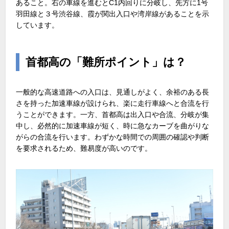
あること。右の車線を進むとC1内回りに分岐し、先方に1号
羽田線と３号渋谷線、霞が関出入口や湾岸線があることを示
しています。
首都高の「難所ポイント」は？
一般的な高速道路への入口は、見通しがよく、余裕のある長
さを持った加速車線が設けられ、楽に走行車線へと合流を行
うことができます。一方、首都高は出入口や合流、分岐が集
中し、必然的に加速車線が短く、時に急なカーブを曲がりな
がらの合流を行います。わずかな時間での周囲の確認や判断
を要求されるため、難易度が高いのです。