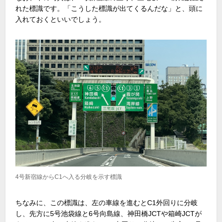
れた標識です。「こうした標識が出てくるんだな」と、頭に
入れておくといいでしょう。
4号新宿線からC1へ入る分岐を示す標識
ちなみに、この標識は、左の車線を進むとC1外回りに分岐
し、先方に5号池袋線と6号向島線、神田橋JCTや箱崎JCTが