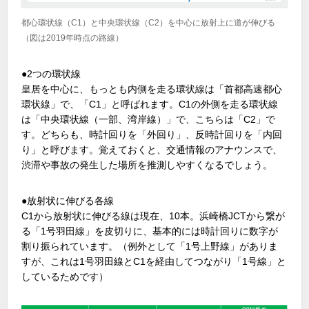
都心環状線（C1）と中央環状線（C2）を中心に放射上に道が伸びる
（図は2019年時点の路線）
●2つの環状線
皇居を中心に、もっとも内側を走る環状線は「首都高速都心
環状線」で、「C1」と呼ばれます。C1の外側を走る環状線
は「中央環状線（一部、湾岸線）」で、こちらは「C2」で
す。どちらも、時計回りを「外回り」、反時計回りを「内回
り」と呼びます。覚えておくと、交通情報のアナウンスで、
渋滞や事故の発生した場所を推測しやすくなるでしょう。
●放射状に伸びる各線
C1から放射状に伸びる線は現在、10本。浜崎橋JCTから繋が
る「1号羽田線」を皮切りに、基本的には時計回りに数字が
割り振られています。（例外として「1号上野線」がありま
すが、これは1号羽田線とC1を経由してつながり「1号線」と
しているためです）