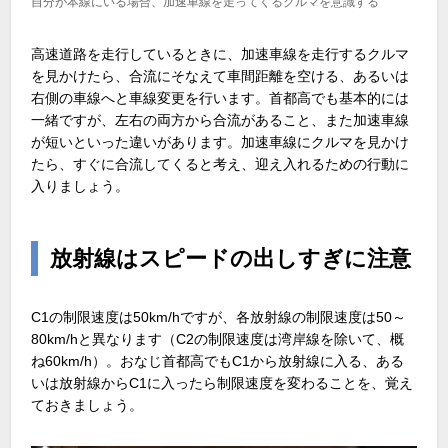
自分が本線にいる場合、加速車線を走ってくるクルマを意識する
高速道路を走行しているときに、加速車線を走行するクルマ
を見かけたら、合流にそなえて車間距離を空ける、あるいは
右側の車線へと車線変更を行います。首都高でも基本的には
一緒ですが、左右の両方から合流があること、また加速車線
が短いといった違いがあります。加速車線にクルマを見かけ
たら、すぐに合流してくると考え、迎え入れるための行動に
入りましょう。
放射線はスピードの出しすぎに注意
C1の制限速度は50km/hですが、各放射線の制限速度は50～
80km/hと異なります（C2の制限速度は湾岸線を除いて、概
ね60km/h）。おなじ首都高でもC1から放射線に入る、ある
いは放射線からC1に入ったら制限速度を変わることを、覚え
ておきましょう。