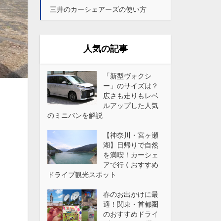
三井のカーシェアーズの使い方
人気の記事
「新型ヴォクシ
ー」のサイズは？
広さも走りもレベ
ルアップした人気
のミニバンを解説
【神奈川・宮ヶ瀬
湖】日帰りで自然
を満喫！カーシェ
アで行くおすすめ
ドライブ観光スポット
春のお出かけに最
適！関東・首都圏
のおすすめドライ