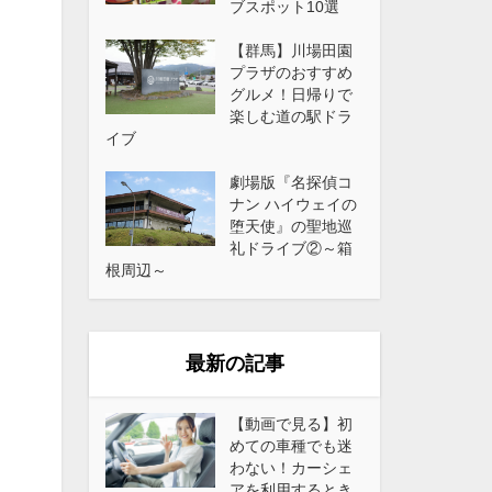
ブスポット10選
【群馬】川場田園
プラザのおすすめ
グルメ！日帰りで
楽しむ道の駅ドラ
イブ
劇場版『名探偵コ
ナン ハイウェイの
堕天使』の聖地巡
礼ドライブ②～箱
根周辺～
最新の記事
【動画で見る】初
めての車種でも迷
わない！カーシェ
アを利用するとき