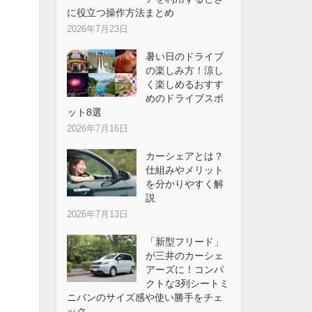
に役立つ操作方法まとめ
2026年7月23日
暑い日のドライブ
の楽しみ方！涼し
く楽しめるおすす
めのドライブスポ
ット8選
2026年7月16日
カーシェアとは？
仕組みやメリット
を分かりやすく解
説
2026年7月13日
「新型フリード」
が三井のカーシェ
アーズに！コンパ
クトな3列シートミ
ニバンのサイズ感や使い勝手をチェ
ック