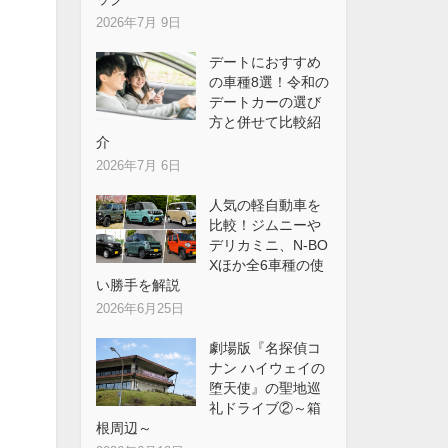
2026年7月 9日
デートにおすすめ
の車種8選！令和の
デートカーの選び
方と併せて比較紹
介
2026年7月 6日
人気の軽自動車を
比較！ジムニーや
デリカミニ、N-BO
Xほか全6車種の使
い勝手を解説
2026年6月25日
劇場版『名探偵コ
ナン ハイウェイの
堕天使』の聖地巡
礼ドライブ②～箱
根周辺～