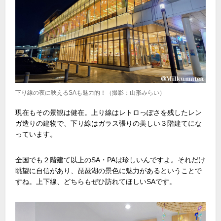
下り線の夜に映えるSAも魅力的！（撮影：山形みらい）
現在もその景観は健在。上り線はレトロっぽさを残したレン
ガ造りの建物で、下り線はガラス張りの美しい３階建てにな
っています。
全国でも２階建て以上の
SA
・
PA
は珍しいんですよ。それだけ
眺望に自信があり、琵琶湖の景色に魅力があるということで
すね。上下線、どちらもぜひ訪れてほしい
SA
です。