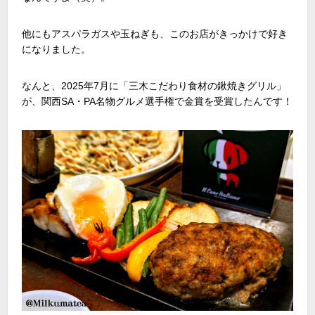
他にもアスパラガスや玉ねぎも、このお店がきっかけで好き
になりました。
なんと、
2025
年
7
月に「三木こだわり食材の鍬焼きグリル」
が、関西
SA
・
PA
名物グルメ選手権で金賞を受賞したんです！