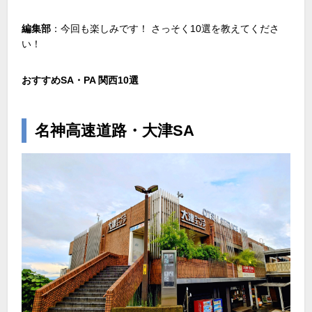
編集部
：今回も楽しみです！ さっそく
10
選を教えてくださ
い！
おすすめ
SA
・
PA
関西
10
選
名神高速道路・大津SA