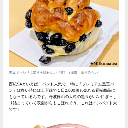
黒豆ギッシリに驚きを隠せない（笑）（撮影：山形みらい）
西紀
SA
といえば、パンも人気で、特に「プレミアム黒豆パ
ン」は多い時には上下線で１日
2,000
個も売れる看板商品に
もなっているんです。丹波篠山の大粒の黒豆がパンにぎっし
り詰まっていて表面からもこぼれそう。これはインパクト大
です！