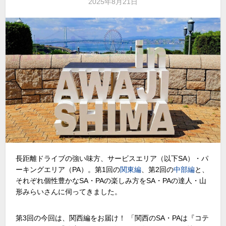
2025年8月21日
長距離ドライブの強い味方、サービスエリア（以下
SA
）・パ
ーキングエリア（
PA
）。第1回の
関東編
、第2回の
中部編
と、
それぞれ個性豊かな
SA
・
PA
の楽しみ方を
SA
・
PA
の達人・山
形みらいさんに伺ってきました。
第3回の今回は、関西編をお届け！ 「関西の
SA
・
PA
は『コテ