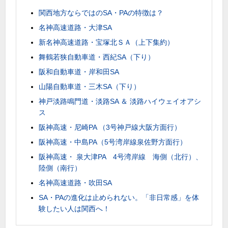
関西地方ならではのSA・PAの特徴は？
名神高速道路・大津SA
新名神高速道路・宝塚北ＳＡ（上下集約）
舞鶴若狭自動車道・西紀SA（下り）
阪和自動車道・岸和田SA
山陽自動車道・三木SA（下り）
神戸淡路鳴門道・淡路SA ＆ 淡路ハイウェイオアシ
ス
阪神高速・尼崎PA （3号神戸線大阪方面行）
阪神高速・中島PA（5号湾岸線泉佐野方面行）
阪神高速・ 泉大津PA 4号湾岸線 海側（北行）、
陸側（南行）
名神高速道路・吹田SA
SA・PAの進化は止められない。「非日常感」を体
験したい人は関西へ！