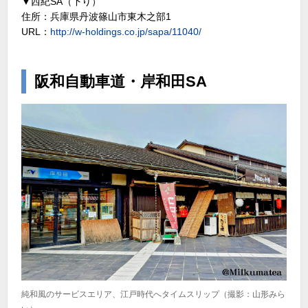
▼西紀SA（下り）
住所：兵庫県丹波篠山市東木之部1
URL：
http://w-holdings.co.jp/sapa/11040/
阪和自動車道・岸和田SA
純和風のサービスエリア、江戸時代へタイムスリップ（撮影：山形みら