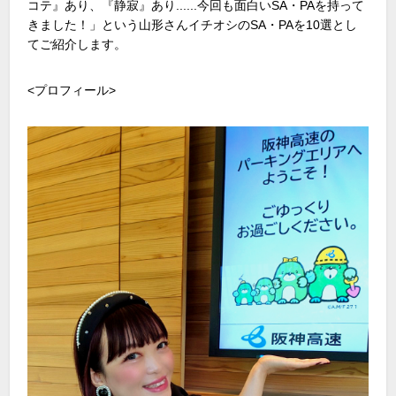
コテ』あり、『静寂』あり......今回も面白い
SA
・
PA
を持って
きました！」という山形さんイチオシの
SA
・
PA
を
10
選とし
てご紹介します。
<プロフィール
>