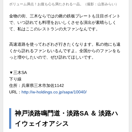
ボリューム満点！お腹も心も満たされる一品。（撮影：山形みらい）
金物の街、三木ならではの鍬の鉄板プレートも注目ポイント
で、いつ訪れても料理をおいしくさせる演出が素晴らしく
て、私はここのレストランの大ファンなんです。
高速道路を使ってわざわざ行きたくなります。私の他にも遠
くから訪れるファンもいるんですよ。全国からのファンをも
っと増やしたいので、ぜひ訪れてほしいです。
▼三木SA
下り線
住所：兵庫県三木市加佐1142
URL：
http://w-holdings.co.jp/sapa/10040/
神戸淡路鳴門道・淡路SA ＆ 淡路ハ
イウェイオアシス