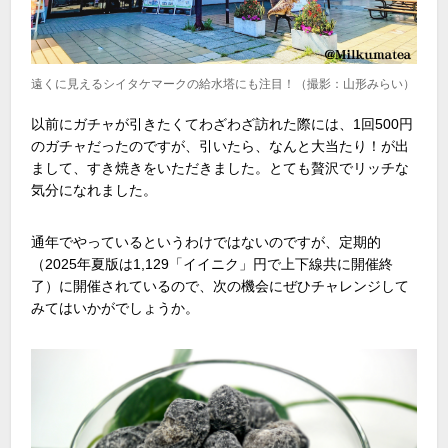
遠くに見えるシイタケマークの給水塔にも注目！（撮影：山形みらい）
以前にガチャが引きたくてわざわざ訪れた際には、
1
回
500
円
のガチャだったのですが、引いたら、なんと大当たり！が出
まして、すき焼きをいただきました。とても贅沢でリッチな
気分になれました。
通年でやっているというわけではないのですが、定期的
（
2025
年夏版は
1,129
「イイニク」円で上下線共に開催終
了）に開催されているので、次の機会にぜひチャレンジして
みてはいかがでしょうか。