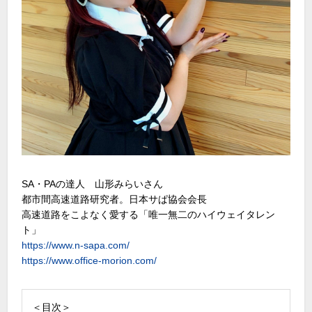
SA・PAの達人 山形みらいさん
都市間高速道路研究者。日本サぱ協会会長
高速道路をこよなく愛する「唯一無二のハイウェイタレン
ト」
https://www.n-sapa.com/
https://www.office-morion.com/
＜目次＞