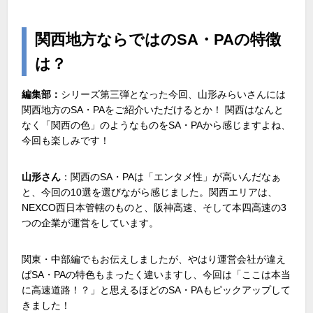
関西地方ならではの
SA
・
PA
の特徴
は？
編集部：
シリーズ第三弾となった今回、山形みらいさんには
関西地方の
SA
・
PA
をご紹介いただけるとか！ 関西はなんと
なく「関西の色」のようなものを
SA
・
PA
から感じますよね、
今回も楽しみです！
山形さん
：関西の
SA
・
PA
は「エンタメ性」が高いんだなぁ
と、今回の
10
選を選びながら感じました。関西エリアは、
NEXCO
西日本管轄のものと、阪神高速、そして本四高速の
3
つの企業が運営をしています。
関東・中部編でもお伝えしましたが、やはり運営会社が違え
ば
SA
・
PA
の特色もまったく違いますし、今回は「ここは本当
に高速道路！？」と思えるほどの
SA
・
PA
もピックアップして
きました！