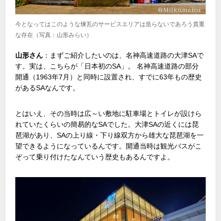
今となってはこのような煉瓦のサービスエリアは造らないであろう貴重
な存在（写真：山形みらい）
山形さん
：まずご紹介したいのは、名神高速道路の大津
SA
で
す。実は、こちらが「日本初の
SA
」。 名神高速道路の部分
開通（
1963
年
7
月）と同時に設置され、すでに
63
年もの歴史
がある
SA
なんです。
とはいえ、その当時は広～い敷地に駐車場とトイレが設けら
れていたくらいの簡易的な
SA
でした。大津
SA
の近くには琵
琶湖があり、
SA
の上り線・下り線双方から雄大な琵琶湖を一
望できるようになっているんです。開通当時は観光バスがこ
ぞって乗り付けたなんていう歴史もあるんですよ。