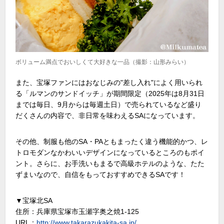
ボリューム満点でおいしくて大好きな一品（撮影：山形みらい）
また、宝塚ファンにはおなじみの"差し入れ"によく用いられ
る「ルマンのサンドイッチ」が期間限定（2025年は8月31日
までは毎日、9月からは毎週土日）で売られているなど盛り
だくさんの内容で、非日常を味わえるSAになっています。
その他、制服も他のSA・PAともまったく違う機能的かつ、レ
トロモダンなかわいいデザインになっているところのもポイ
ント。さらに、お手洗いもまるで高級ホテルのような、たた
ずまいなので、自信をもっておすすめできるSAです！
▼宝塚北SA
住所：兵庫県宝塚市玉瀬字奥之焼1-125
URL：
http://www.takarazukakita-sa.jp/