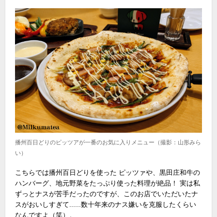
播州百日どりのピッツアが一番のお気に入りメニュー（撮影：山形みら
い）
こちらでは播州百日どりを使った ピッツァや、黒田庄和牛の
ハンバーグ、地元野菜をたっぷり使った料理が絶品！ 実は私
ずっとナスが苦手だったのですが、このお店でいただいたナ
スがおいしすぎて......数十年来のナス嫌いを克服したくらい
なんですよ（笑）。