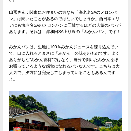
い）
山形さん
：関東にお住まいの方なら「海老名
SA
のメロンパ
ン」は聞いたことがあるのではないでしょうか。西日本エリ
アにも海老名
SA
のメロンパンに匹敵するほどの人気のパンが
あります。それは、岸和田
SA
上り線の「みかんパン」です！
みかんパンは、生地に
100
％みかんジュースを練り込んでい
て、口に入れるとまさに「みかん」の味そのものです。よく
ありがちな"みかん香料"ではなく、自分で剥いたみかんをほ
お張っているような感覚になれるパンなんです。こちらは大
人気で、夕方には完売してしまっていることもあるんです
よ。