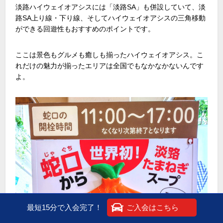
淡路ハイウェイオアシスには「淡路
SA
」も併設していて、淡
路
SA
上り線・下り線、そしてハイウェイオアシスの三角移動
ができる回遊性もおすすめのポイントです。
ここは景色もグルメも癒しも揃ったハイウェイオアシス。こ
れだけの魅力が揃ったエリアは全国でもなかなかないんです
よ。
最短15分で入会完了！
ご入会はこちら