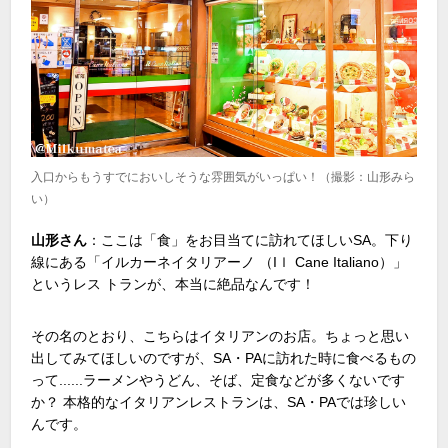
入口からもうすでにおいしそうな雰囲気がいっぱい！（撮影：山形みら
い）
山形さん
：ここは「食」をお目当てに訪れてほしい
SA
。下り
線にある「イルカーネイタリアーノ （
I
ｌ
Cane Italiano
）」
というレス トランが、本当に絶品なんです！
その名のとおり、こちらはイタリアンのお店。ちょっと思い
出してみてほしいのですが、
SA
・
PA
に訪れた時に食べるもの
って......ラーメンやうどん、そば、定食などが多くないです
か？ 本格的なイタリアンレストランは、
SA
・
PA
では珍しい
んです。