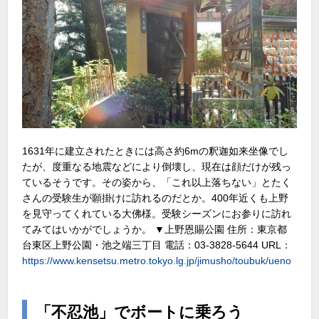
1631年に建立されたときには高さ約6mの釈迦如来坐像でし
たが、度重なる地震などにより倒壊し、現在は顔だけが残っ
ているそうです。その姿から、「これ以上落ちない」とたく
さんの受験生が願掛けに訪れるのだとか。400年近くも上野
を見守ってくれている大佛様。受験シーズンにお参りに訪れ
てみてはいかがでしょうか。 ▼上野恩賜公園 住所：東京都
台東区上野公園・池之端三丁目 電話：03-3828-5644 URL：
https://www.kensetsu.metro.tokyo.lg.jp/jimusho/toubuk/ueno
「不忍池」でボートに乗ろう