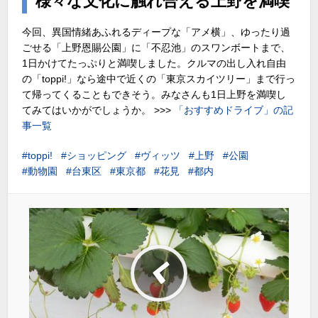
様々な文化に触れ合える上野を満喫
今回、異国情緒あふれるディープな「アメ横」、ゆったり過
ごせる「上野恩賜公園」に「不忍池」のスワンボートまで、
1日かけてたっぷりと満喫しました。クルマの出し入れ自由
の「toppi!」なら途中で近くの「東京スカイツリー」まで行っ
て帰ってくることもできそう。みなさんも1日上野を満喫し
てみてはいかがでしょうか。 >>>
「おすすめドライブ」の記
事一覧
toppi!
ショッピング
ヴィッツ
上野
公園
動物園
台東区
東京都
花見
都内