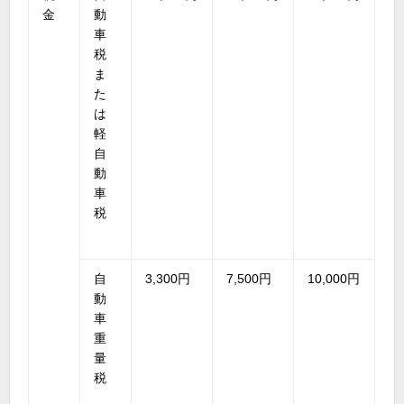
金
動
車
税
ま
た
は
軽
自
動
車
税
自
3,300円
7,500円
10,000円
動
車
重
量
税