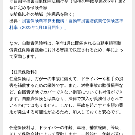
※自動車損害賠償保障法施行令（昭和30年政令第286号）第2
条に定める保険金額
※離島以外の地域（沖縄県を除く）
出典：
損害保険料率算出機構「自動車損害賠償責任保険基準
料率（2023年1月18日届出）」
なお、自賠責保険料は、例年1月に開催される自動車損害賠
償責任保険審議会における審議で決定されるため、年によっ
て変動します。
【任意保険料】
任意保険は、万が一の事故に備えて、ドライバーや相手の損
害を補償するための保険です。また、対物事故の賠償損害な
ど、自賠責保険でカバーできない損害についても補償ができ
ます。自賠責保険とは異なり、法律で加入が義務付けられて
いるわけではありません。しかし、事故を起こすと多額の費
用が発生する可能性があるため、加入しておくと安心です。
任意保険料は、ドライバーの年齢、車種、補償範囲、等級、
そして保険会社によって変動します。一般的に、年齢が若い