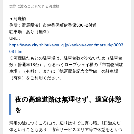
実際に渡ることもできる河鹿橋
▼河鹿橋
住所：群馬県渋川市伊香保町伊香保586−2付近
駐車場：あり（無料）
URL：
https://www.city.shibukawa.lg.jp/kankou/event/matsuri/p0003
08.html
※河鹿橋たもとの駐車場は、駐車台数が少ないため（駐車台
数：普通車18台）。なるべくロープウェイ横の「市営物聞駐
車場」（有料）、または「徳冨蘆花記念文学館」の駐車場
（有料）をご利用ください。
夜の高速道路は無理せず、適宜休憩
を
帰宅の途につくころには、辺りはすでに真っ暗。1日遊んだ
体ということもあり、適宜サービスエリア等で休憩をとりつ