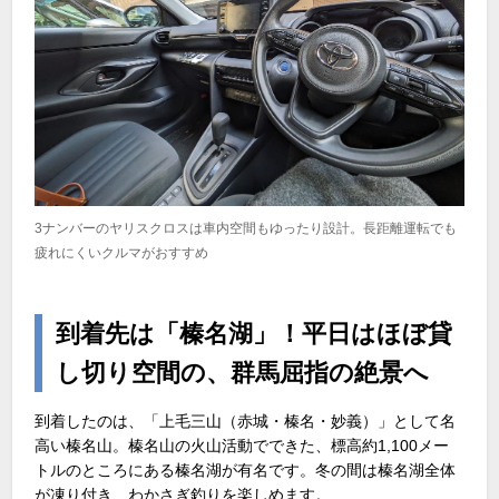
3ナンバーのヤリスクロスは車内空間もゆったり設計。長距離運転でも
疲れにくいクルマがおすすめ
到着先は「榛名湖」！平日はほぼ貸
し切り空間の、群馬屈指の絶景へ
到着したのは、「上毛三山（赤城・榛名・妙義）」として名
高い榛名山。榛名山の火山活動でできた、標高約1,100メー
トルのところにある榛名湖が有名です。冬の間は榛名湖全体
が凍り付き、わかさぎ釣りを楽しめます。