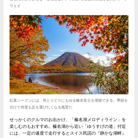
ウェイ
紅葉シーズンには、色とりどりにもゆる榛名富士を堪能できる。季節を
分けて何度も足を運びたくなる風景だ
せっかくのクルマのお出かけ、「榛名湖メロディライン」を
楽しむのもおすすめ。榛名湖から近い「ゆうすげの道」付近
には、一定の速度で走行するとスイス民謡の『静かな湖畔』