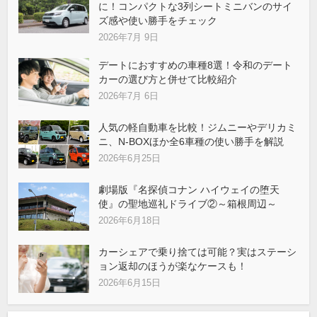
に！コンパクトな3列シートミニバンのサイ
ズ感や使い勝手をチェック
2026年7月 9日
デートにおすすめの車種8選！令和のデート
カーの選び方と併せて比較紹介
2026年7月 6日
人気の軽自動車を比較！ジムニーやデリカミ
ニ、N-BOXほか全6車種の使い勝手を解説
2026年6月25日
劇場版『名探偵コナン ハイウェイの堕天
使』の聖地巡礼ドライブ②～箱根周辺～
2026年6月18日
カーシェアで乗り捨ては可能？実はステーシ
ョン返却のほうが楽なケースも！
2026年6月15日