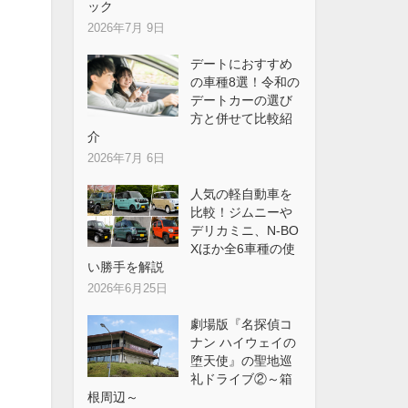
ック
2026年7月 9日
デートにおすすめ
の車種8選！令和の
デートカーの選び
方と併せて比較紹
介
2026年7月 6日
人気の軽自動車を
比較！ジムニーや
デリカミニ、N-BO
Xほか全6車種の使
い勝手を解説
2026年6月25日
劇場版『名探偵コ
ナン ハイウェイの
堕天使』の聖地巡
礼ドライブ②～箱
根周辺～