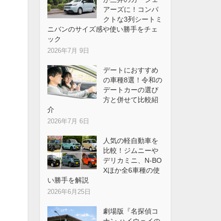
アーズに！コンパ
クトな3列シートミ
ニバンのサイズ感や使い勝手をチェ
ック
2026年7月 9日
デートにおすすめ
の車種8選！令和の
デートカーの選び
方と併せて比較紹
介
2026年7月 6日
人気の軽自動車を
比較！ジムニーや
デリカミニ、N-BO
Xほか全6車種の使
い勝手を解説
2026年6月25日
劇場版『名探偵コ
ナン ハイウェイの