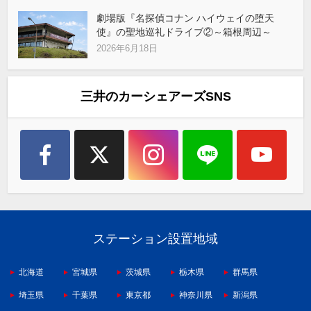
劇場版『名探偵コナン ハイウェイの堕天
使』の聖地巡礼ドライブ②～箱根周辺～
2026年6月18日
三井のカーシェアーズSNS
ステーション設置地域
北海道
宮城県
茨城県
栃木県
群馬県
埼玉県
千葉県
東京都
神奈川県
新潟県