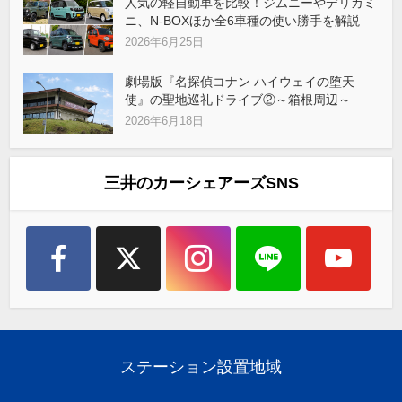
人気の軽自動車を比較！ジムニーやデリカミ
ニ、N-BOXほか全6車種の使い勝手を解説
2026年6月25日
劇場版『名探偵コナン ハイウェイの堕天
使』の聖地巡礼ドライブ②～箱根周辺～
2026年6月18日
三井のカーシェアーズSNS
ステーション設置地域