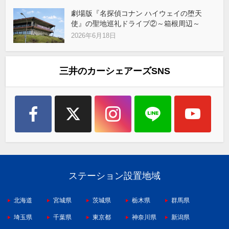
劇場版『名探偵コナン ハイウェイの堕天
使』の聖地巡礼ドライブ②～箱根周辺～
2026年6月18日
三井のカーシェアーズSNS
ステーション設置地域
北海道
宮城県
茨城県
栃木県
群馬県
埼玉県
千葉県
東京都
神奈川県
新潟県