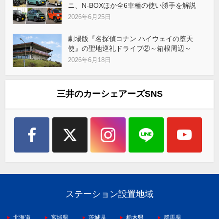
ニ、N-BOXほか全6車種の使い勝手を解説
2026年6月25日
劇場版『名探偵コナン ハイウェイの堕天
使』の聖地巡礼ドライブ②～箱根周辺～
2026年6月18日
三井のカーシェアーズSNS
ステーション設置地域
北海道
宮城県
茨城県
栃木県
群馬県