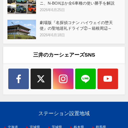
ニ、N-BOXほか全6車種の使い勝手を解説
2026年6月25日
劇場版『名探偵コナン ハイウェイの堕天
使』の聖地巡礼ドライブ②～箱根周辺～
2026年6月18日
三井のカーシェアーズSNS
ステーション設置地域
北海道
宮城県
茨城県
栃木県
群馬県