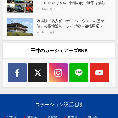
ニ、N-BOXほか全6車種の使い勝手を解説
2026年6月25日
劇場版『名探偵コナン ハイウェイの堕天
使』の聖地巡礼ドライブ②～箱根周辺～
2026年6月18日
三井のカーシェアーズSNS
ステーション設置地域
北海道
宮城県
茨城県
栃木県
群馬県