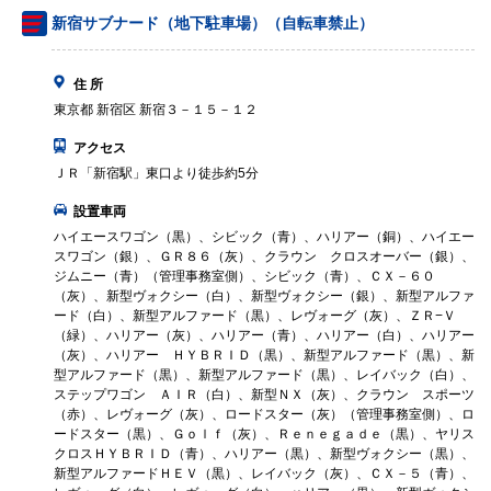
新宿サブナード（地下駐車場）（自転車禁止）
住 所
東京都 新宿区 新宿３－１５－１２
アクセス
ＪＲ「新宿駅」東口より徒歩約5分
設置車両
ハイエースワゴン（黒）、シビック（青）、ハリアー（銅）、ハイエー
スワゴン（銀）、ＧＲ８６（灰）、クラウン クロスオーバー（銀）、
ジムニー（青）（管理事務室側）、シビック（青）、ＣＸ－６０
（灰）、新型ヴォクシー（白）、新型ヴォクシー（銀）、新型アルファ
ード（白）、新型アルファード（黒）、レヴォーグ（灰）、ＺＲ−Ｖ
（緑）、ハリアー（灰）、ハリアー（青）、ハリアー（白）、ハリアー
（灰）、ハリアー ＨＹＢＲＩＤ（黒）、新型アルファード（黒）、新
型アルファード（黒）、新型アルファード（黒）、レイバック（白）、
ステップワゴン ＡＩＲ（白）、新型ＮＸ（灰）、クラウン スポーツ
（赤）、レヴォーグ（灰）、ロードスター（灰）（管理事務室側）、ロ
ードスター（黒）、Ｇｏｌｆ（灰）、Ｒｅｎｅｇａｄｅ（黒）、ヤリス
クロスＨＹＢＲＩＤ（青）、ハリアー（黒）、新型ヴォクシー（黒）、
新型アルファードＨＥＶ（黒）、レイバック（灰）、ＣＸ－５（青）、