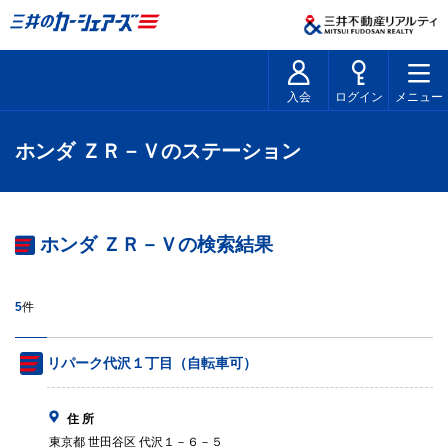
入会
ログイン
メニュー
ホンダ ＺＲ－Ｖのステーション
ホンダ ＺＲ－Ｖの検索結果
5
件
リパーク代沢１丁目（自転車可）
住 所
東京都 世田谷区 代沢１－６－５