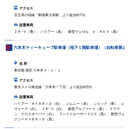
アクセス
京王井の頭線「駒場東大前駅」より徒歩約7分
設置車両
ＺＲ−Ｖ（青）、ハリアー（黒）、新型ヴェゼル ｅ：ＨＥＶ（黒）
六本木ティーキューブ駐車場（地下１階駐車場）（自転車禁止
住 所
東京都 港区 六本木３－１－１
アクセス
東京メトロ南北線「六本木一丁目」より徒歩約5分
設置車両
ハリアー ＨＹＢＲＩＤ（白）、ジムニー（灰）、シビック（青）、レ
ヴォーグ（白）、ＺＲ−Ｖ（白）、新型アルファード（黒）、クラウ
ン クロスオーバー（白）、ランドクルーザー３００（黒）、新型ヴォ
クシーＨＹＢＲＩＤ（黒）