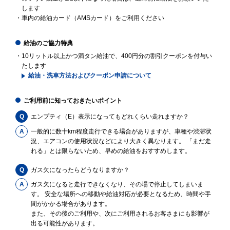
します
・車内の給油カード（AMSカード）をご利用ください
給油のご協力特典
・10リットル以上かつ満タン給油で、400円分の割引クーポンを付与い
たします
給油・洗車方法およびクーポン申請について
ご利用前に知っておきたいポイント
Q
エンプティ（E）表示になってもどれくらい走れますか？
A
一般的に数十km程度走行できる場合がありますが、車種や渋滞状
況、エアコンの使用状況などにより大きく異なります。 「まだ走
れる」とは限らないため、早めの給油をおすすめします。
Q
ガス欠になったらどうなりますか？
A
ガス欠になると走行できなくなり、その場で停止してしまいま
す。 安全な場所への移動や給油対応が必要となるため、時間や手
間がかかる場合があります。
また、その後のご利用や、次にご利用されるお客さまにも影響が
出る可能性があります。