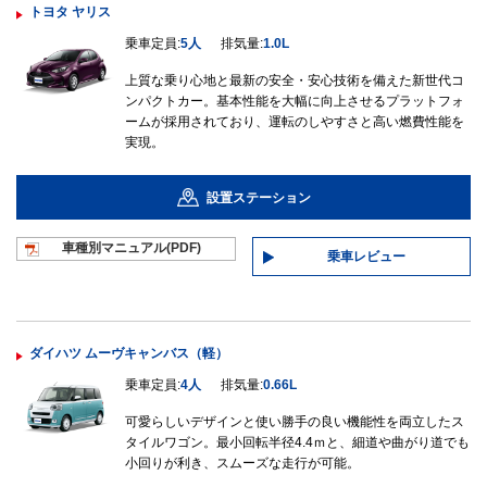
トヨタ ヤリス
乗車定員:
5人
排気量:
1.0L
上質な乗り心地と最新の安全・安心技術を備えた新世代コ
ンパクトカー。基本性能を大幅に向上させるプラットフォ
ームが採用されており、運転のしやすさと高い燃費性能を
実現。
設置ステーション
車種別マニュ
アル(PDF)
乗車レビュー
ダイハツ ムーヴキャンバス（軽）
乗車定員:
4人
排気量:
0.66L
可愛らしいデザインと使い勝手の良い機能性を両立したス
タイルワゴン。最小回転半径4.4ｍと、細道や曲がり道でも
小回りが利き、スムーズな走行が可能。