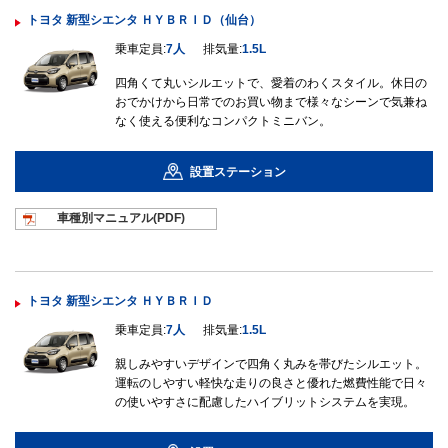
トヨタ 新型シエンタ ＨＹＢＲＩＤ（仙台）
乗車定員:
7人
排気量:
1.5L
四角くて丸いシルエットで、愛着のわくスタイル。休日の
おでかけから日常でのお買い物まで様々なシーンで気兼ね
なく使える便利なコンパクトミニバン。
設置ステーション
車種別マニュ
アル(PDF)
トヨタ 新型シエンタ ＨＹＢＲＩＤ
乗車定員:
7人
排気量:
1.5L
親しみやすいデザインで四角く丸みを帯びたシルエット。
運転のしやすい軽快な走りの良さと優れた燃費性能で日々
の使いやすさに配慮したハイブリットシステムを実現。