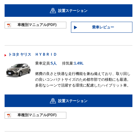
設置ステーション
車種別マニュ
アル(PDF)
乗車レビュー
トヨタ ヤリス ＨＹＢＲＩＤ
乗車定員:
5人
排気量:
1.49L
燃費の良さと快適な走行機能を兼ね備えており、取り回し
の良いコンパクトサイズのため都市部での移動にも最適。
多彩なシーンで活躍する環境に配慮したハイブリット車。
設置ステーション
車種別マニュ
アル(PDF)