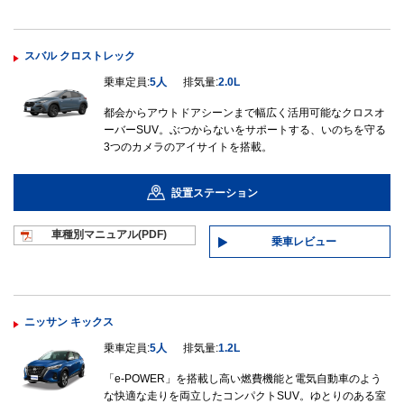
スバル クロストレック
乗車定員:
5人
排気量:
2.0L
都会からアウトドアシーンまで幅広く活用可能なクロスオ
ーバーSUV。ぶつからないをサポートする、いのちを守る
3つのカメラのアイサイトを搭載。
設置ステーション
車種別マニュ
アル(PDF)
乗車レビュー
ニッサン キックス
乗車定員:
5人
排気量:
1.2L
「e-POWER」を搭載し高い燃費機能と電気自動車のよう
な快適な走りを両立したコンパクトSUV。ゆとりのある室