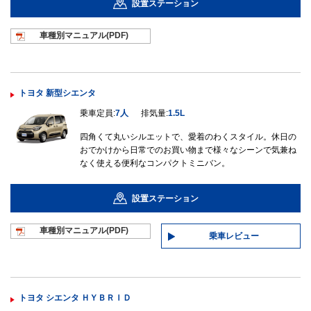
設置ステーション
車種別マニュ
アル(PDF)
トヨタ 新型シエンタ
乗車定員:
7人
排気量:
1.5L
四角くて丸いシルエットで、愛着のわくスタイル。休日の
おでかけから日常でのお買い物まで様々なシーンで気兼ね
なく使える便利なコンパクトミニバン。
設置ステーション
車種別マニュ
アル(PDF)
乗車レビュー
トヨタ シエンタ ＨＹＢＲＩＤ