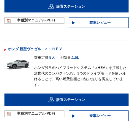
設置ステーション
車種別マニュ
アル(PDF)
乗車レビュー
ホンダ 新型ヴェゼル ｅ：ＨＥＶ
乗車定員:
5人
排気量:
1.5L
ホンダ独自のハイブリッドシステム「e:HEV」を搭載した
次世代のコンパクトSUV。3つのドライブモードを使い分
けることで、高い燃費性能と力強い走りを両立していま
す。
設置ステーション
車種別マニュ
アル(PDF)
乗車レビュー