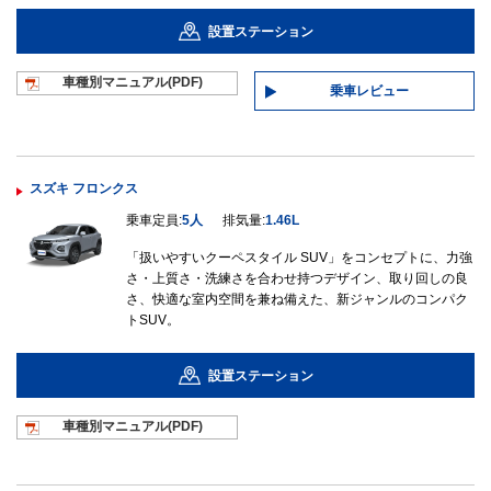
設置ステーション
車種別マニュ
アル(PDF)
乗車レビュー
スズキ フロンクス
乗車定員:
5人
排気量:
1.46L
「扱いやすいクーペスタイル SUV」をコンセプトに、力強
さ・上質さ・洗練さを合わせ持つデザイン、取り回しの良
さ、快適な室内空間を兼ね備えた、新ジャンルのコンパク
トSUV。
設置ステーション
車種別マニュ
アル(PDF)