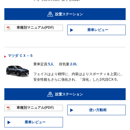
設置ステーション
車種別マニュ
アル(PDF)
乗車レビュー
マツダ ＣＸ－５
乗車定員:
5人
排気量:
2.0L
フェイスはより精悍に、内装はよりスポーティ＆上質に。
安全性能もさらに強化され、「深化」した2代目CX-5。
設置ステーション
車種別マニュ
アル(PDF)
使い方動画
乗車レビュー