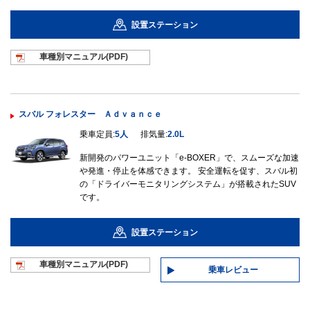
設置ステーション
車種別マニュ
アル(PDF)
スバル フォレスター Ａｄｖａｎｃｅ
乗車定員:
5人
排気量:
2.0L
新開発のパワーユニット「e-BOXER」で、スムーズな加速
や発進・停止を体感できます。 安全運転を促す、スバル初
の「ドライバーモニタリングシステム」が搭載されたSUV
です。
設置ステーション
車種別マニュ
アル(PDF)
乗車レビュー