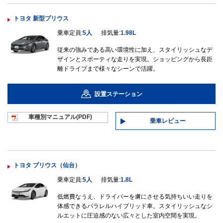
トヨタ 新型プリウス
乗車定員:
5人
排気量:
1.98L
従来の強みである高い環境性に加え、スタイリッシュなデ
ザインとスポーティな走りを実現。ショッピングから長距
離ドライブまで様々なシーンで活躍。
設置ステーション
車種別マニュ
アル(PDF)
乗車レビュー
トヨタ プリウス（仙台）
乗車定員:
5人
排気量:
1.8L
低燃費なうえ、ドライバーを虜にさせる気持ちいい走りを
体感できるパラレルハイブリッド車。スタイリッシュなシ
ルエットに圧迫感のない広々とした室内空間を実現。