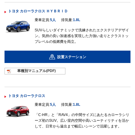
トヨタ カローラクロス ＨＹＢＲＩＤ
乗車定員:
5人
排気量:
1.8L
SUVらしいダイナミックで洗練されたエクステリアデザイ
ン。気持の良い加速感を実現した力強い走りとクラストッ
プレベルの低燃費を両立。
設置ステーション
車種別マニュ
アル(PDF)
トヨタ カローラクロス
乗車定員:
5人
排気量:
1.8L
「C-HR」と「RAV4」の中間サイズにあたるカローラシリ
ーズ初のSUV。広い室内空間や高いユーティリティを活か
して、日常から遠出まで幅広いシーンで活躍します。