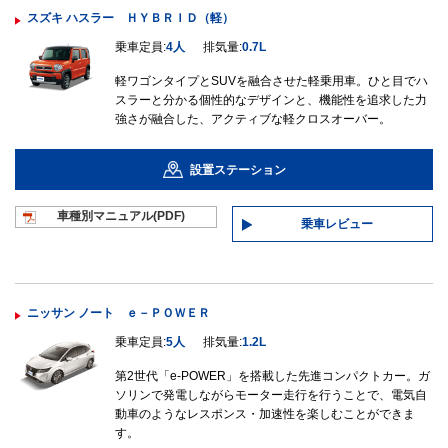
スズキ ハスラー ＨＹＢＲＩＤ（軽）
乗車定員:
4人
排気量:
0.7L
軽ワゴンタイプとSUVを融合させた軽乗用車。ひと目でハ
スラーと分かる個性的なデザインと、機能性を追求した力
強さが融合した、アクティブな軽クロスオーバー。
設置ステーション
車種別マニュ
アル(PDF)
乗車レビュー
ニッサン ノート ｅ－ＰＯＷＥＲ
乗車定員:
5人
排気量:
1.2L
第2世代「e-POWER」を搭載した先進コンパクトカー。ガ
ソリンで発電しながらモーター走行を行うことで、電気自
動車のようなレスポンス・加速性を楽しむことができま
す。