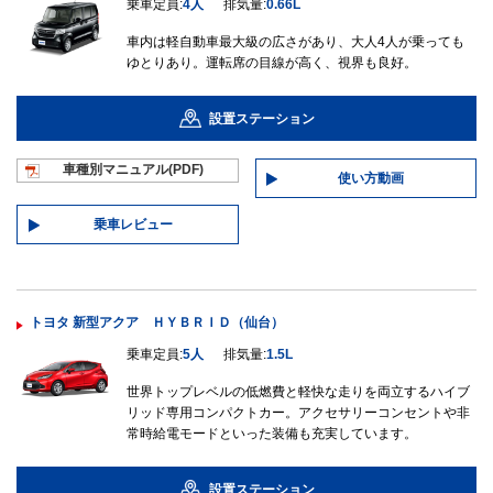
乗車定員:
4人
排気量:
0.66L
車内は軽自動車最大級の広さがあり、大人4人が乗っても
ゆとりあり。運転席の目線が高く、視界も良好。
設置ステーション
車種別マニュ
アル(PDF)
使い方動画
乗車レビュー
トヨタ 新型アクア ＨＹＢＲＩＤ（仙台）
乗車定員:
5人
排気量:
1.5L
世界トップレベルの低燃費と軽快な走りを両立するハイブ
リッド専用コンパクトカー。アクセサリーコンセントや非
常時給電モードといった装備も充実しています。
設置ステーション