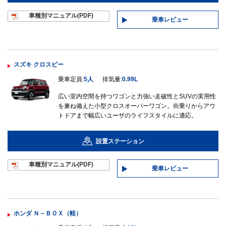
車種別マニュ
アル(PDF)
乗車レビュー
スズキ クロスビー
乗車定員:
5人
排気量:
0.99L
広い室内空間を持つワゴンと力強い走破性とSUVの実用性
を兼ね備えた小型クロスオーバーワゴン。街乗りからアウ
トドアまで幅広いユーザのライフスタイルに適応。
設置ステーション
車種別マニュ
アル(PDF)
乗車レビュー
ホンダ Ｎ－ＢＯＸ（軽）