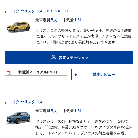
トヨタ ヤリスクロス ＨＹＢＲＩＤ
乗車定員:
5人
排気量:
1.5L
ヤリスクロスの軽快な走り、高い利便性、先進の安全装備
に加え、ハイブリッドシステムが実現したさらなる低燃費
により、1回の給油でより長距離を走行できます。
設置ステーション
車種別マニュ
アル(PDF)
乗車レビュー
トヨタ ヤリスクロス
乗車定員:
5人
排気量:
1.5L
ヤリスシリーズの「軽快な走り」「先進の安全・安心技
術」「低燃費」を受け継ぎつつ、SUVタイプの車高を活か
して、コンパクトSUVトップクラスの荷室容量を実現。