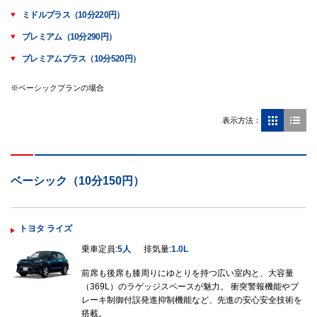
ミドルプラス（10分220円）
プレミアム（10分290円）
プレミアムプラス（10分520円）
※ベーシックプランの場合
表示方法：
ベーシック（10分150円）
トヨタ ライズ
乗車定員:
5人
排気量:
1.0L
前席も後席も膝周りにゆとりを持つ広い室内と、大容量
（369L）のラゲッジスペースが魅力。 衝突警報機能やブ
レーキ制御付誤発進抑制機能など、先進の安心安全技術を
搭載。