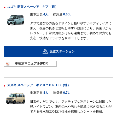
スズキ 新型スペーシア ギア（軽）
乗車定員:
4人
排気量:
0.65L
タフで遊び心のあるデザインと扱いやすいボディサイズに
加え、視界の良さと運転しやすい設計により、街乗りから
レジャー、日常のお出かけから遠出まで、初めての方でも
安心・快適なドライブをサポートします。
設置ステーション
車種別マニュ
アル(PDF)
スズキ スペーシア ギアＨＹＢＲＩＤ（軽）
乗車定員:
4人
排気量:
0.7L
日常使いだけでなく、アクティブな利用シーンに対応した
軽ハイトワゴン。車内の水や汚れを簡単に拭き取ることが
できる撥水加工や防汚仕様を採用したシートを搭載。