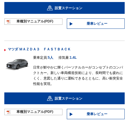
設置ステーション
車種別マニュ
アル(PDF)
乗車レビュー
マツダ ＭＡＺＤＡ３ ＦＡＳＴＢＡＣＫ
乗車定員:
5人
排気量:
1.4L
日常が鮮やかに輝くパーソナルカーがコンセプトのコンパ
クトカー。新しい車両構造技術により、長時間でも疲れに
くく、意図した通りに運転できるとともに、高い衝突安全
性能を実現。
設置ステーション
車種別マニュ
アル(PDF)
乗車レビュー