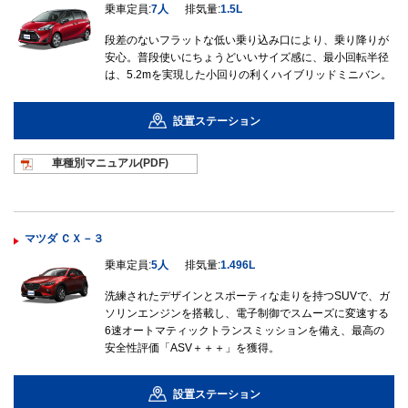
乗車定員:
7人
排気量:
1.5L
段差のないフラットな低い乗り込み口により、乗り降りが
安心。普段使いにちょうどいいサイズ感に、最小回転半径
は、5.2mを実現した小回りの利くハイブリッドミニバン。
設置ステーション
車種別マニュ
アル(PDF)
マツダ ＣＸ－３
乗車定員:
5人
排気量:
1.496L
洗練されたデザインとスポーティな走りを持つSUVで、ガ
ソリンエンジンを搭載し、電子制御でスムーズに変速する
6速オートマティックトランスミッションを備え、最高の
安全性評価「ASV＋＋＋」を獲得。
設置ステーション