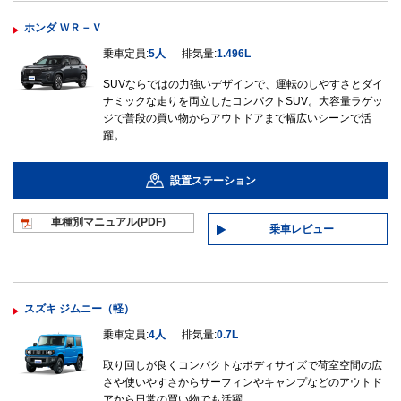
ホンダ ＷＲ－Ｖ
乗車定員:
5人
排気量:
1.496L
SUVならではの力強いデザインで、運転のしやすさとダイ
ナミックな走りを両立したコンパクトSUV。大容量ラゲッ
ジで普段の買い物からアウトドアまで幅広いシーンで活
躍。
設置ステーション
車種別マニュ
アル(PDF)
乗車レビュー
スズキ ジムニー（軽）
乗車定員:
4人
排気量:
0.7L
取り回しが良くコンパクトなボディサイズで荷室空間の広
さや使いやすさからサーフィンやキャンプなどのアウトド
アから日常の買い物でも活躍。