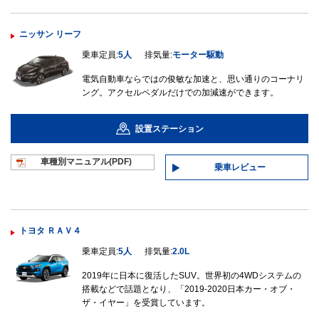
ニッサン リーフ
乗車定員:
5人
排気量:
モーター駆動
電気自動車ならではの俊敏な加速と、思い通りのコーナリ
ング。アクセルペダルだけでの加減速ができます。
設置ステーション
車種別マニュ
アル(PDF)
乗車レビュー
トヨタ ＲＡＶ４
乗車定員:
5人
排気量:
2.0L
2019年に日本に復活したSUV。世界初の4WDシステムの
搭載などで話題となり、「2019-2020日本カー・オブ・
ザ・イヤー」を受賞しています。