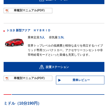
車種別マニュ
アル(PDF)
トヨタ 新型アクア ＨＹＢＲＩＤ
乗車定員:
5人
排気量:
1.5L
世界トップレベルの低燃費と軽快な走りを両立するハイブ
リッド専用コンパクトカー。アクセサリーコンセントや非
常時給電モードといった装備も充実しています。
設置ステーション
車種別マニュ
アル(PDF)
乗車レビュー
ミドル（10分190円）