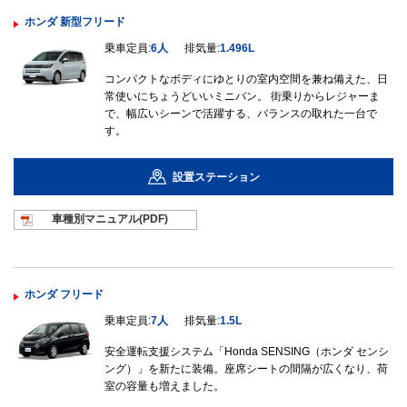
ホンダ 新型フリード
乗車定員:
6人
排気量:
1.496L
コンパクトなボディにゆとりの室内空間を兼ね備えた、日
常使いにちょうどいいミニバン。 街乗りからレジャーま
で、幅広いシーンで活躍する、バランスの取れた一台で
す。
設置ステーション
車種別マニュ
アル(PDF)
ホンダ フリード
乗車定員:
7人
排気量:
1.5L
安全運転支援システム「Honda SENSING（ホンダ センシ
ング）」を新たに装備。座席シートの間隔が広くなり、荷
室の容量も増えました。