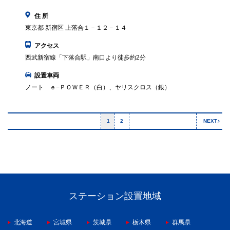
住 所
東京都 新宿区 上落合１－１２－１４
アクセス
西武新宿線「下落合駅」南口より徒歩約2分
設置車両
ノート ｅ−ＰＯＷＥＲ（白）、ヤリスクロス（銀）
1
2
NEXT
ステーション設置地域
北海道
宮城県
茨城県
栃木県
群馬県