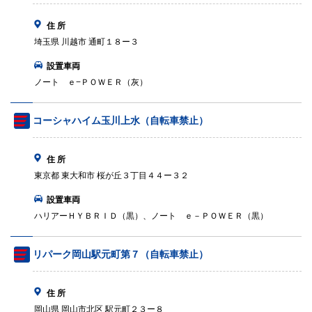
住 所
埼玉県 川越市 通町１８ー３
設置車両
ノート ｅ−ＰＯＷＥＲ（灰）
コーシャハイム玉川上水（自転車禁止）
住 所
東京都 東大和市 桜が丘３丁目４４ー３２
設置車両
ハリアーＨＹＢＲＩＤ（黒）、ノート ｅ－ＰＯＷＥＲ（黒）
リパーク岡山駅元町第７（自転車禁止）
住 所
岡山県 岡山市北区 駅元町２３ー８