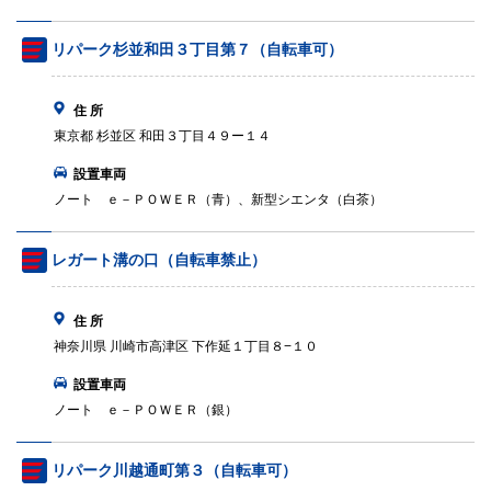
リパーク杉並和田３丁目第７（自転車可）
住 所
東京都 杉並区 和田３丁目４９ー１４
設置車両
ノート ｅ－ＰＯＷＥＲ（青）、新型シエンタ（白茶）
レガート溝の口（自転車禁止）
住 所
神奈川県 川崎市高津区 下作延１丁目８−１０
設置車両
ノート ｅ－ＰＯＷＥＲ（銀）
リパーク川越通町第３（自転車可）