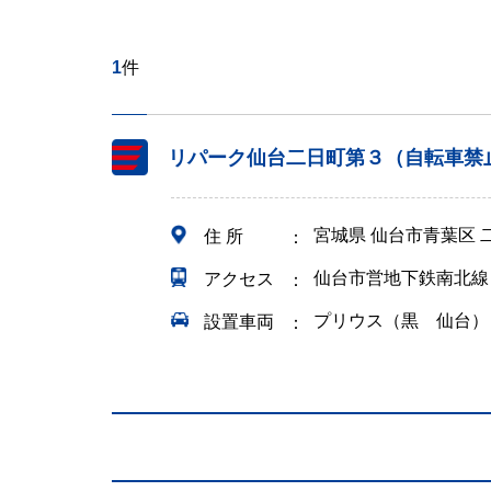
1
件
リパーク仙台二日町第３（自転車禁
宮城県 仙台市青葉区 
住 所
仙台市営地下鉄南北線
アクセス
プリウス（黒 仙台）
設置車両