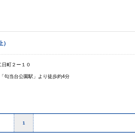
止）
二日町２ー１０
「勾当台公園駅」より徒歩約4分
1