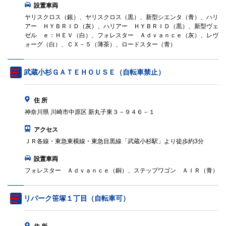
設置車両
ヤリスクロス（銀）、ヤリスクロス（黒）、新型シエンタ（青）、ハリ
アー ＨＹＢＲＩＤ（灰）、ハリアー ＨＹＢＲＩＤ（黒）、新型ヴェ
ゼル ｅ：ＨＥＶ（白）、フォレスター Ａｄｖａｎｃｅ（灰）、レヴ
ォーグ（白）、ＣＸ－５（薄茶）、ロードスター（青）
武蔵小杉ＧＡＴＥＨＯＵＳＥ（自転車禁止）
住 所
神奈川県 川崎市中原区 新丸子東３－９４６－１
アクセス
ＪＲ各線・東急東横線・東急目黒線「武蔵小杉駅」より徒歩約3分
設置車両
フォレスター Ａｄｖａｎｃｅ（銅）、ステップワゴン ＡＩＲ（青）
リパーク笹塚１丁目（自転車可）