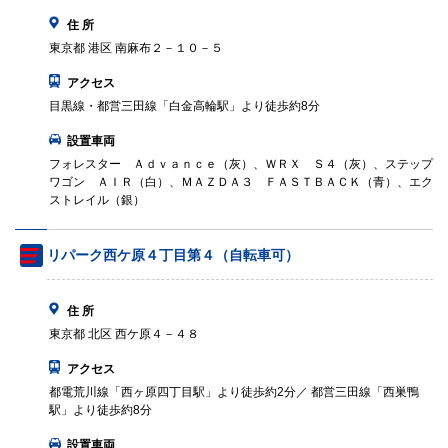
住 所
東京都 港区 南麻布２－１０－５
アクセス
目黒線・都営三田線「白金高輪駅」より徒歩約8分
設置車両
フォレスター Ａｄｖａｎｃｅ（灰）、ＷＲＸ Ｓ４（灰）、ステップ
ワゴン ＡＩＲ（白）、ＭＡＺＤＡ３ ＦＡＳＴＢＡＣＫ（青）、エク
ストレイル（銀）
リパーク西ケ原４丁目第４（自転車可）
住 所
東京都 北区 西ケ原４－４８
アクセス
都電荒川線「西ヶ原四丁目駅」より徒歩約2分／ 都営三田線「西巣鴨
駅」より徒歩約8分
設置車両