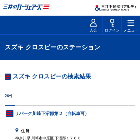
入会
ログイン
メニュー
スズキ クロスビーのステーション
スズキ クロスビーの検索結果
26
件
リパーク川崎下沼部第２（自転車可）
住 所
神奈川県 川崎市中原区 下沼部１７６６