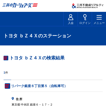
入会
ログイン
メニュー
トヨタ ｂＺ４Ｘのステーション
トヨタ ｂＺ４Ｘの検索結果
1
件
リパーク銀座６丁目第５（自転車可）
住 所
東京都 中央区 銀座６－１７－２