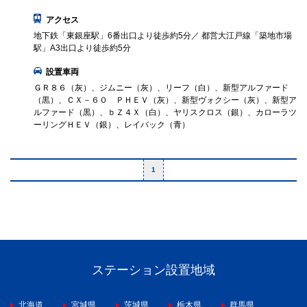
アクセス
地下鉄「東銀座駅」6番出口より徒歩約5分／ 都営大江戸線「築地市場
駅」A3出口より徒歩約5分
設置車両
ＧＲ８６（灰）、ジムニー（灰）、リーフ（白）、新型アルファード
（黒）、ＣＸ－６０ ＰＨＥＶ（灰）、新型ヴォクシー（灰）、新型ア
ルファード（黒）、ｂＺ４Ｘ（白）、ヤリスクロス（銀）、カローラツ
ーリングＨＥＶ（銀）、レイバック（青）
1
ステーション設置地域
北海道
宮城県
茨城県
栃木県
群馬県