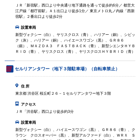
ＪＲ「新宿駅」西口より中央通り地下通路を通って徒歩約6分／ 都営大
江戸線「都庁前駅」Ａ１出口より徒歩1分／ 東京メトロ丸ノ内線「西新
宿駅」２番出口より徒歩2分
設置車両
新型ヴォクシー（白）、ヤリスクロス（青）、ハリアー（銅）、シビッ
ク（灰）、ハリアー（銅）、ハイエースワゴン（黒）、ＧＲ８６
（銀）、ＭＡＺＤＡ３ ＦＡＳＴＢＡＣＫ（青）、新型シエンタＨＹＢ
ＲＩＤ（青）、ヤリスクロス（青）、ヤリスクロスＨＹＢＲＩＤ（青）
セルリアンタワー（地下３階駐車場）（自転車禁止）
住 所
東京都 渋谷区 桜丘町２６－１セルリアンタワー地下３階
アクセス
ＪＲ「渋谷駅」西口より徒歩約3分
設置車両
新型ヴォクシー（白）、ハイエースワゴン（黒）、ＧＲ８６（青）、ク
ラウン クロスオーバー（黒）、新型アルファード（白）、ＷＲＸ Ｓ