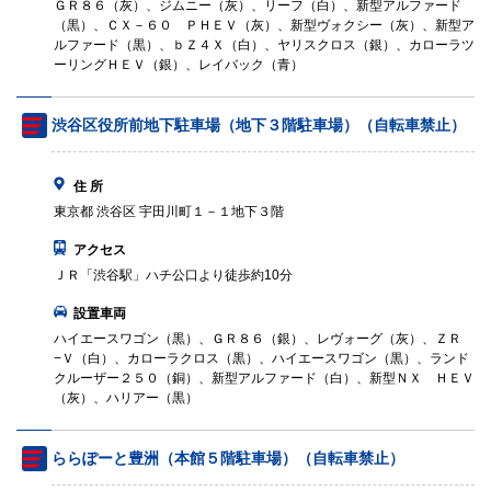
ＧＲ８６（灰）、ジムニー（灰）、リーフ（白）、新型アルファード
（黒）、ＣＸ－６０ ＰＨＥＶ（灰）、新型ヴォクシー（灰）、新型ア
ルファード（黒）、ｂＺ４Ｘ（白）、ヤリスクロス（銀）、カローラツ
ーリングＨＥＶ（銀）、レイバック（青）
渋谷区役所前地下駐車場（地下３階駐車場）（自転車禁止）
住 所
東京都 渋谷区 宇田川町１－１地下３階
アクセス
ＪＲ「渋谷駅」ハチ公口より徒歩約10分
設置車両
ハイエースワゴン（黒）、ＧＲ８６（銀）、レヴォーグ（灰）、ＺＲ
−Ｖ（白）、カローラクロス（黒）、ハイエースワゴン（黒）、ランド
クルーザー２５０（銅）、新型アルファード（白）、新型ＮＸ ＨＥＶ
（灰）、ハリアー（黒）
ららぽーと豊洲（本館５階駐車場）（自転車禁止）