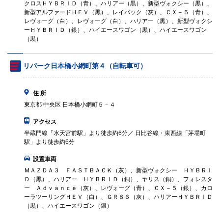
クロスＨＹＢＲＩＤ（青）、ハリアー（黒）、新型ヴォクシー（黒）、
新型アルファードＨＥＶ（黒）、レイバック（灰）、ＣＸ－５（青）、
レヴォーグ（白）、レヴォーグ（白）、ハリアー（黒）、新型ヴォクシ
ーＨＹＢＲＩＤ（銀）、ハイエースワゴン（黒）、ハイエースワゴン
（黒）
リパーク日本橋小網町第４（自転車可）
住 所
東京都 中央区 日本橋小網町５－４
アクセス
半蔵門線「水天宮前駅」より徒歩約6分／ 日比谷線・東西線「茅場町
駅」より徒歩約6分
設置車両
ＭＡＺＤＡ３ ＦＡＳＴＢＡＣＫ（灰）、新型ヴォクシー ＨＹＢＲＩ
Ｄ（黒）、ハリアー ＨＹＢＲＩＤ（銅）、ヤリス（銅）、フォレスタ
ー Ａｄｖａｎｃｅ（灰）、レヴォーグ（青）、ＣＸ－５（銀）、カロ
ーラツーリングＨＥＶ（白）、ＧＲ８６（灰）、ハリアーＨＹＢＲＩＤ
（黒）、ハイエースワゴン（銀）