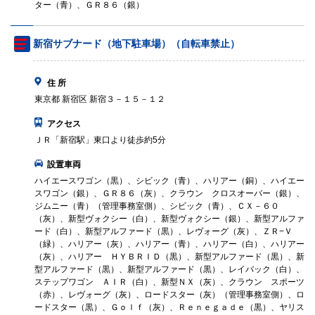
ター（青）、ＧＲ８６（銀）
新宿サブナード（地下駐車場）（自転車禁止）
住 所
東京都 新宿区 新宿３－１５－１２
アクセス
ＪＲ「新宿駅」東口より徒歩約5分
設置車両
ハイエースワゴン（黒）、シビック（青）、ハリアー（銅）、ハイエー
スワゴン（銀）、ＧＲ８６（灰）、クラウン クロスオーバー（銀）、
ジムニー（青）（管理事務室側）、シビック（青）、ＣＸ－６０
（灰）、新型ヴォクシー（白）、新型ヴォクシー（銀）、新型アルファ
ード（白）、新型アルファード（黒）、レヴォーグ（灰）、ＺＲ−Ｖ
（緑）、ハリアー（灰）、ハリアー（青）、ハリアー（白）、ハリアー
（灰）、ハリアー ＨＹＢＲＩＤ（黒）、新型アルファード（黒）、新
型アルファード（黒）、新型アルファード（黒）、レイバック（白）、
ステップワゴン ＡＩＲ（白）、新型ＮＸ（灰）、クラウン スポーツ
（赤）、レヴォーグ（灰）、ロードスター（灰）（管理事務室側）、ロ
ードスター（黒）、Ｇｏｌｆ（灰）、Ｒｅｎｅｇａｄｅ（黒）、ヤリス