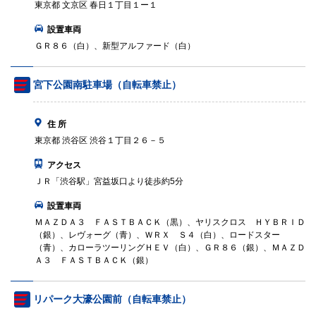
東京都 文京区 春日１丁目１ー１
設置車両
ＧＲ８６（白）、新型アルファード（白）
宮下公園南駐車場（自転車禁止）
住 所
東京都 渋谷区 渋谷１丁目２６－５
アクセス
ＪＲ「渋谷駅」宮益坂口より徒歩約5分
設置車両
ＭＡＺＤＡ３ ＦＡＳＴＢＡＣＫ（黒）、ヤリスクロス ＨＹＢＲＩＤ
（銀）、レヴォーグ（青）、ＷＲＸ Ｓ４（白）、ロードスター
（青）、カローラツーリングＨＥＶ（白）、ＧＲ８６（銀）、ＭＡＺＤ
Ａ３ ＦＡＳＴＢＡＣＫ（銀）
リパーク大濠公園前（自転車禁止）