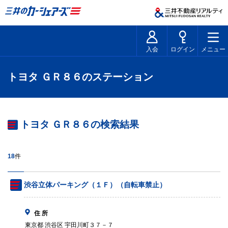
入会
ログイン
メニュー
トヨタ ＧＲ８６のステーション
トヨタ ＧＲ８６の検索結果
18
件
渋谷立体パーキング（１Ｆ）（自転車禁止）
住 所
東京都 渋谷区 宇田川町３７－７