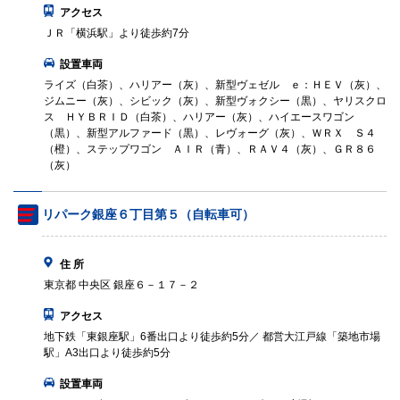
アクセス
ＪＲ「横浜駅」より徒歩約7分
設置車両
ライズ（白茶）、ハリアー（灰）、新型ヴェゼル ｅ：ＨＥＶ（灰）、
ジムニー（灰）、シビック（灰）、新型ヴォクシー（黒）、ヤリスクロ
ス ＨＹＢＲＩＤ（白茶）、ハリアー（灰）、ハイエースワゴン
（黒）、新型アルファード（黒）、レヴォーグ（灰）、ＷＲＸ Ｓ４
（橙）、ステップワゴン ＡＩＲ（青）、ＲＡＶ４（灰）、ＧＲ８６
（灰）
リパーク銀座６丁目第５（自転車可）
住 所
東京都 中央区 銀座６－１７－２
アクセス
地下鉄「東銀座駅」6番出口より徒歩約5分／ 都営大江戸線「築地市場
駅」A3出口より徒歩約5分
設置車両