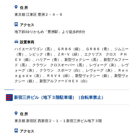
住 所
東京都 江東区 豊洲２－４－９
アクセス
地下鉄/ゆりかもめ「豊洲駅」より徒歩約6分
設置車両
ハイエースワゴン（黒）、ＧＲ８６（銀）、ＧＲ８６（青）、ジムニー
（青）、シビック（青）、ＺＲ−Ｖ（緑）、エクリプス クロス ＰＨ
ＥＶ（銀）、ハリアー（青）、新型ヴォクシー（黒）、新型アルファー
ド（黒）、クラウン クロスオーバー（黒）、レヴォーグ（灰）、レヴ
ォーグ（灰）、クラウン スポーツ（白）、レヴォーグ（灰）、Ｒｅｎ
ｅｇａｄｅ（灰）、ＲＡＶ４（緑）、新型ヴォクシー（銀）、新型ヴォ
クシー（銀）、新型アルファードＨＥＶ（白）
新宿三井ビル（地下３階駐車場）（自転車禁止）
住 所
東京都 新宿区 西新宿２－１－１新宿三井ビル地下３階
アクセス