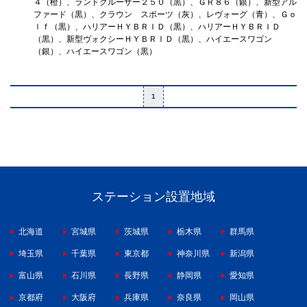
４（橙）、ランドクルーザー２５０（黒）、ＧＲ８６（銀）、新型アル
ファード（黒）、クラウン スポーツ（灰）、レヴォーグ（青）、Ｇｏ
ｌｆ（黒）、ハリアーＨＹＢＲＩＤ（黒）、ハリアーＨＹＢＲＩＤ
（黒）、新型ヴォクシーＨＹＢＲＩＤ（黒）、ハイエースワゴン
（銀）、ハイエースワゴン（黒）
1
ステーション設置地域
北海道
宮城県
茨城県
栃木県
群馬県
埼玉県
千葉県
東京都
神奈川県
新潟県
富山県
石川県
長野県
静岡県
愛知県
京都府
大阪府
兵庫県
奈良県
岡山県