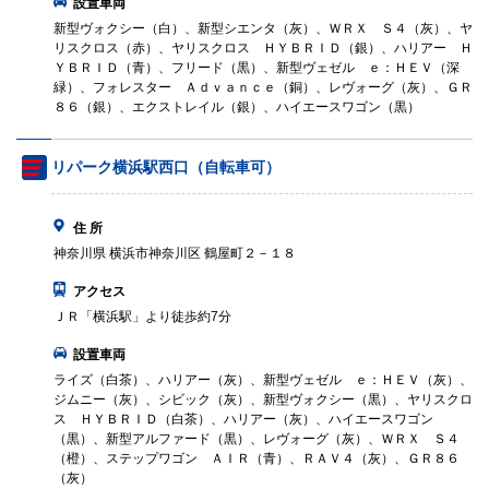
設置車両
新型ヴォクシー（白）、新型シエンタ（灰）、ＷＲＸ Ｓ４（灰）、ヤ
リスクロス（赤）、ヤリスクロス ＨＹＢＲＩＤ（銀）、ハリアー Ｈ
ＹＢＲＩＤ（青）、フリード（黒）、新型ヴェゼル ｅ：ＨＥＶ（深
緑）、フォレスター Ａｄｖａｎｃｅ（銅）、レヴォーグ（灰）、ＧＲ
８６（銀）、エクストレイル（銀）、ハイエースワゴン（黒）
リパーク横浜駅西口（自転車可）
住 所
神奈川県 横浜市神奈川区 鶴屋町２－１８
アクセス
ＪＲ「横浜駅」より徒歩約7分
設置車両
ライズ（白茶）、ハリアー（灰）、新型ヴェゼル ｅ：ＨＥＶ（灰）、
ジムニー（灰）、シビック（灰）、新型ヴォクシー（黒）、ヤリスクロ
ス ＨＹＢＲＩＤ（白茶）、ハリアー（灰）、ハイエースワゴン
（黒）、新型アルファード（黒）、レヴォーグ（灰）、ＷＲＸ Ｓ４
（橙）、ステップワゴン ＡＩＲ（青）、ＲＡＶ４（灰）、ＧＲ８６
（灰）