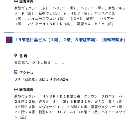
設置車両
新型ヴォクシー（灰）、ハリアー（黒）、ハリアー（黒）、新型アルフ
ァード（黒）、新型ヴェゼル ｅ：ＨＥＶ（灰）、ヤリスクロス
（黒）、ハイエースワゴン（黒）、ＣＸ−５（薄茶）、ハリアー
（黒）、ハリアーＨＹＢＲＩＤ（黒）、新型ＮＸ ＨＥＶ（銀）
ＪＲ東急目黒ビル（１階、２階、３階駐車場）（自転車禁止）
住 所
東京都 品川区 上大崎３－１－１
アクセス
ＪＲ「目黒駅」西口より徒歩約2分
設置車両
新型ヴォクシー ＨＹＢＲＩＤ１Ｂ階１番、クラウン クロスオーバー
２Ｂ階２２番、ＷＲＸ Ｓ４（灰）３Ｂ階３１番、ＷＲＸ Ｓ４（青）
３Ｂ階３０番、レヴォーグ（白）１Ｂ階１０番、新型ヴォクシー（黒）
２Ｂ階２４番、新型ＮＸ ＨＥＶ（灰）３Ｂ階７３番、ハイエースワゴ
ン（黒）