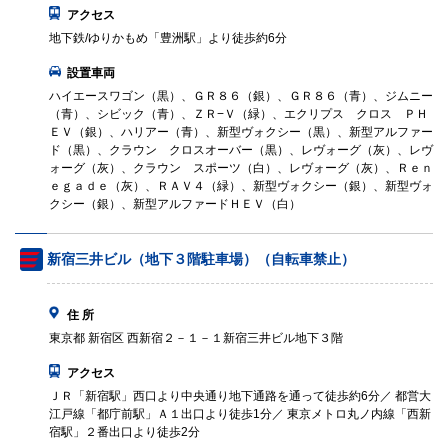
アクセス
地下鉄/ゆりかもめ「豊洲駅」より徒歩約6分
設置車両
ハイエースワゴン（黒）、ＧＲ８６（銀）、ＧＲ８６（青）、ジムニー
（青）、シビック（青）、ＺＲ−Ｖ（緑）、エクリプス クロス ＰＨ
ＥＶ（銀）、ハリアー（青）、新型ヴォクシー（黒）、新型アルファー
ド（黒）、クラウン クロスオーバー（黒）、レヴォーグ（灰）、レヴ
ォーグ（灰）、クラウン スポーツ（白）、レヴォーグ（灰）、Ｒｅｎ
ｅｇａｄｅ（灰）、ＲＡＶ４（緑）、新型ヴォクシー（銀）、新型ヴォ
クシー（銀）、新型アルファードＨＥＶ（白）
新宿三井ビル（地下３階駐車場）（自転車禁止）
住 所
東京都 新宿区 西新宿２－１－１新宿三井ビル地下３階
アクセス
ＪＲ「新宿駅」西口より中央通り地下通路を通って徒歩約6分／ 都営大
江戸線「都庁前駅」Ａ１出口より徒歩1分／ 東京メトロ丸ノ内線「西新
宿駅」２番出口より徒歩2分