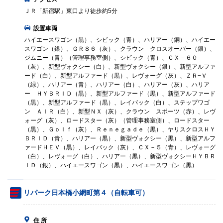
ＪＲ「新宿駅」東口より徒歩約5分
設置車両
ハイエースワゴン（黒）、シビック（青）、ハリアー（銅）、ハイエー
スワゴン（銀）、ＧＲ８６（灰）、クラウン クロスオーバー（銀）、
ジムニー（青）（管理事務室側）、シビック（青）、ＣＸ－６０
（灰）、新型ヴォクシー（白）、新型ヴォクシー（銀）、新型アルファ
ード（白）、新型アルファード（黒）、レヴォーグ（灰）、ＺＲ−Ｖ
（緑）、ハリアー（青）、ハリアー（白）、ハリアー（灰）、ハリア
ー ＨＹＢＲＩＤ（黒）、新型アルファード（黒）、新型アルファード
（黒）、新型アルファード（黒）、レイバック（白）、ステップワゴ
ン ＡＩＲ（白）、新型ＮＸ（灰）、クラウン スポーツ（赤）、レヴ
ォーグ（灰）、ロードスター（灰）（管理事務室側）、ロードスター
（黒）、Ｇｏｌｆ（灰）、Ｒｅｎｅｇａｄｅ（黒）、ヤリスクロスＨＹ
ＢＲＩＤ（青）、ハリアー（黒）、新型ヴォクシー（黒）、新型アルフ
ァードＨＥＶ（黒）、レイバック（灰）、ＣＸ－５（青）、レヴォーグ
（白）、レヴォーグ（白）、ハリアー（黒）、新型ヴォクシーＨＹＢＲ
ＩＤ（銀）、ハイエースワゴン（黒）、ハイエースワゴン（黒）
リパーク日本橋小網町第４（自転車可）
住 所