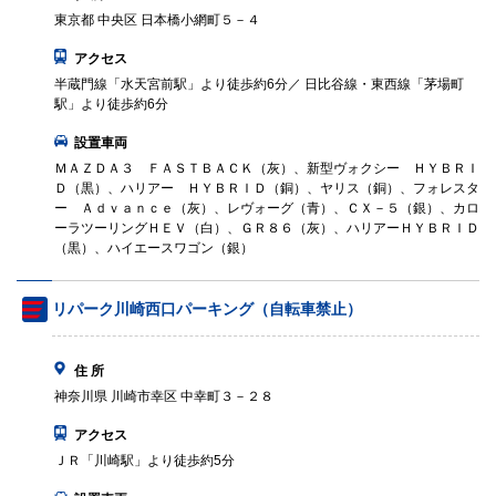
東京都 中央区 日本橋小網町５－４
アクセス
半蔵門線「水天宮前駅」より徒歩約6分／ 日比谷線・東西線「茅場町
駅」より徒歩約6分
設置車両
ＭＡＺＤＡ３ ＦＡＳＴＢＡＣＫ（灰）、新型ヴォクシー ＨＹＢＲＩ
Ｄ（黒）、ハリアー ＨＹＢＲＩＤ（銅）、ヤリス（銅）、フォレスタ
ー Ａｄｖａｎｃｅ（灰）、レヴォーグ（青）、ＣＸ－５（銀）、カロ
ーラツーリングＨＥＶ（白）、ＧＲ８６（灰）、ハリアーＨＹＢＲＩＤ
（黒）、ハイエースワゴン（銀）
リパーク川崎西口パーキング（自転車禁止）
住 所
神奈川県 川崎市幸区 中幸町３－２８
アクセス
ＪＲ「川崎駅」より徒歩約5分