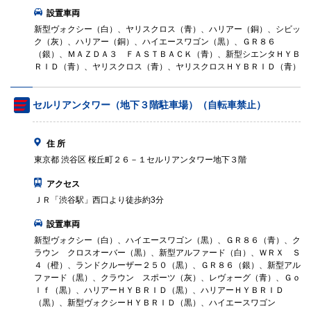
設置車両
新型ヴォクシー（白）、ヤリスクロス（青）、ハリアー（銅）、シビッ
ク（灰）、ハリアー（銅）、ハイエースワゴン（黒）、ＧＲ８６
（銀）、ＭＡＺＤＡ３ ＦＡＳＴＢＡＣＫ（青）、新型シエンタＨＹＢ
ＲＩＤ（青）、ヤリスクロス（青）、ヤリスクロスＨＹＢＲＩＤ（青）
セルリアンタワー（地下３階駐車場）（自転車禁止）
住 所
東京都 渋谷区 桜丘町２６－１セルリアンタワー地下３階
アクセス
ＪＲ「渋谷駅」西口より徒歩約3分
設置車両
新型ヴォクシー（白）、ハイエースワゴン（黒）、ＧＲ８６（青）、ク
ラウン クロスオーバー（黒）、新型アルファード（白）、ＷＲＸ Ｓ
４（橙）、ランドクルーザー２５０（黒）、ＧＲ８６（銀）、新型アル
ファード（黒）、クラウン スポーツ（灰）、レヴォーグ（青）、Ｇｏ
ｌｆ（黒）、ハリアーＨＹＢＲＩＤ（黒）、ハリアーＨＹＢＲＩＤ
（黒）、新型ヴォクシーＨＹＢＲＩＤ（黒）、ハイエースワゴン