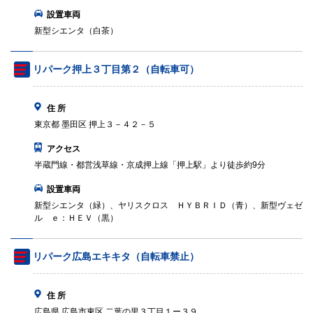
設置車両
新型シエンタ（白茶）
リパーク押上３丁目第２（自転車可）
住 所
東京都 墨田区 押上３－４２－５
アクセス
半蔵門線・都営浅草線・京成押上線「押上駅」より徒歩約9分
設置車両
新型シエンタ（緑）、ヤリスクロス ＨＹＢＲＩＤ（青）、新型ヴェゼ
ル ｅ：ＨＥＶ（黒）
リパーク広島エキキタ（自転車禁止）
住 所
広島県 広島市東区 二葉の里３丁目１ー３９