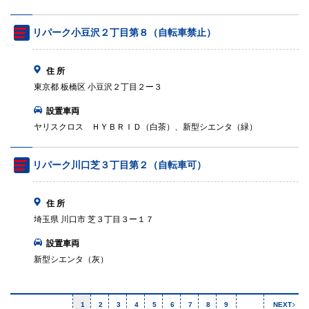
リパーク小豆沢２丁目第８（自転車禁止）
住 所
東京都 板橋区 小豆沢２丁目２ー３
設置車両
ヤリスクロス ＨＹＢＲＩＤ（白茶）、新型シエンタ（緑）
リパーク川口芝３丁目第２（自転車可）
住 所
埼玉県 川口市 芝３丁目３ー１７
設置車両
新型シエンタ（灰）
1
2
3
4
5
6
7
8
9
NEXT