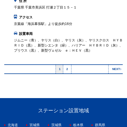
住 所
千葉県 千葉市美浜区 打瀬２丁目１５－１
アクセス
京葉線「海浜幕張駅」より徒歩約16分
設置車両
ジムニー（青）、ヤリス（白）、ヤリス（灰）、ヤリスクロス ＨＹＢ
ＲＩＤ（黒）、新型シエンタ（緑）、ハリアー ＨＹＢＲＩＤ（灰）、
プリウス（黒）、新型ヴェゼル ｅ：ＨＥＶ（黒）
1
2
NEXT
ステーション設置地域
北海道
宮城県
茨城県
栃木県
群馬県