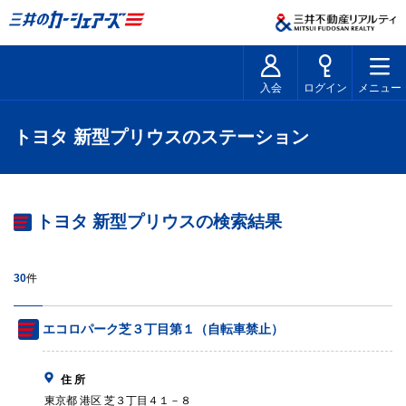
入会
ログイン
メニュー
トヨタ 新型プリウスのステーション
トヨタ 新型プリウスの検索結果
30
件
エコロパーク芝３丁目第１（自転車禁止）
住 所
東京都 港区 芝３丁目４１－８