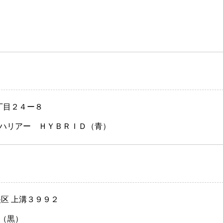
丁目２４ー８
ハリアー ＨＹＢＲＩＤ（青）
央区 上溝３９９２
（黒）