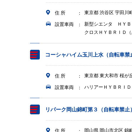
東京都 渋谷区 宇田川
住 所
新型シエンタ ＨＹＢ
設置車両
クロスＨＹＢＲＩＤ（
コーシャハイム玉川上水（自転車禁
東京都 東大和市 桜
住 所
ハリアーＨＹＢＲＩＤ
設置車両
リパーク岡山錦町第３（自転車禁止
岡山県 岡山市北区 錦
住 所