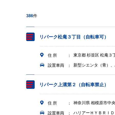
386
件
リパーク松庵３丁目（自転車可）
東京都 杉並区 松庵３
住 所
新型シエンタ（青）、
設置車両
リパーク上溝第２（自転車禁止）
神奈川県 相模原市中
住 所
ハリアーＨＹＢＲＩＤ
設置車両