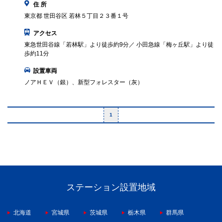
住 所
東京都 世田谷区 若林５丁目２３番１号
アクセス
東急世田谷線「若林駅」より徒歩約9分／ 小田急線「梅ヶ丘駅」より徒
歩約11分
設置車両
ノアＨＥＶ（銀）、新型フォレスター（灰）
1
ステーション設置地域
北海道
宮城県
茨城県
栃木県
群馬県