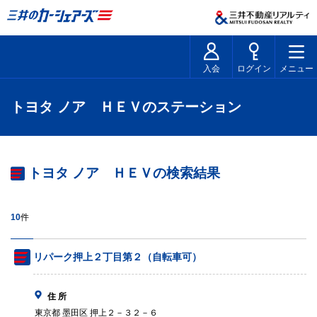
入会
ログイン
メニュー
トヨタ ノア ＨＥＶのステーション
トヨタ ノア ＨＥＶの検索結果
10
件
リパーク押上２丁目第２（自転車可）
住 所
東京都 墨田区 押上２－３２－６