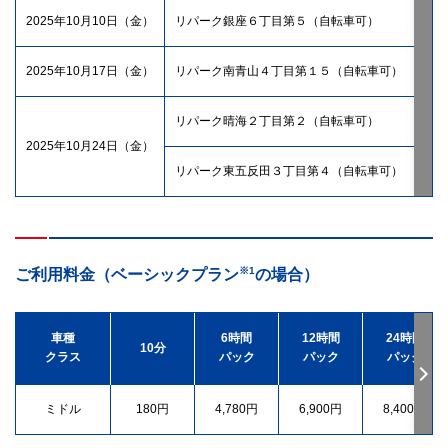
2025年10月10日（金）
リパーク銀座６丁目第５（自転車可）
東
2025年10月17日（金）
リパーク南青山４丁目第１５（自転車可）
東
リパーク晴海２丁目第２（自転車可）
東
2025年10月24日（金）
リパーク東五反田３丁目第４（自転車可）
東
※1
ご利用料金（ベーシックプラン
の場合）
車種
6時間
12時間
24時間
10分
クラス
パック
パック
パック
ミドル
180円
4,780円
6,900円
8,400円