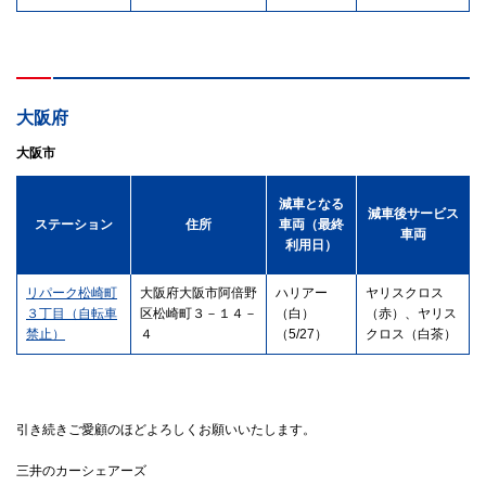
大阪府
大阪市
減車となる
減車後サービス
ステーション
住所
車両（最終
車両
利用日）
リパーク松崎町
大阪府大阪市阿倍野
ハリアー
ヤリスクロス
３丁目（自転車
区松崎町３－１４－
（白）
（赤）、ヤリス
禁止）
４
（5/27）
クロス（白茶）
引き続きご愛顧のほどよろしくお願いいたします。
三井のカーシェアーズ