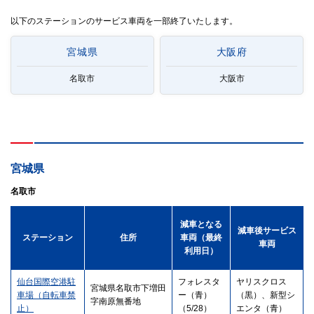
以下のステーションのサービス車両を一部終了いたします。
宮城県
大阪府
名取市
大阪市
宮城県
名取市
減車となる
減車後サービス
ステーション
住所
車両（最終
車両
利用日）
仙台国際空港駐
フォレスタ
ヤリスクロス
宮城県名取市下増田
車場（自転車禁
ー（青）
（黒）、新型シ
字南原無番地
止）
（5/28）
エンタ（青）