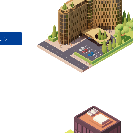
、
。
ちら