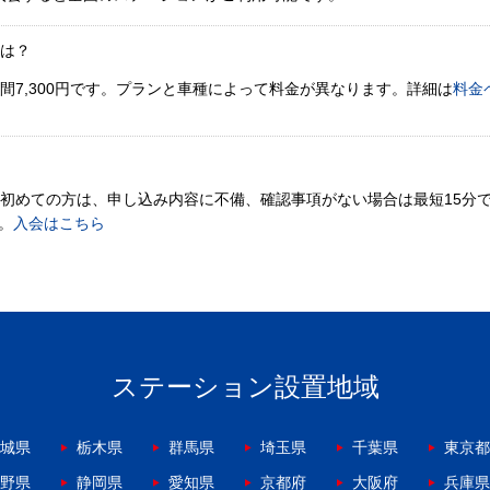
金は？
間7,300円です。プランと車種によって料金が異なります。詳細は
料金
。初めての方は、申し込み内容に不備、確認事項がない場合は最短15分
。
入会はこちら
ステーション設置地域
城県
栃木県
群馬県
埼玉県
千葉県
東京都
野県
静岡県
愛知県
京都府
大阪府
兵庫県