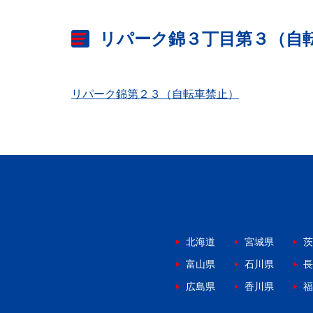
リパーク錦３丁目第３（自
リパーク錦第２３（自転車禁止）
北海道
宮城県
茨
富山県
石川県
長
広島県
香川県
福