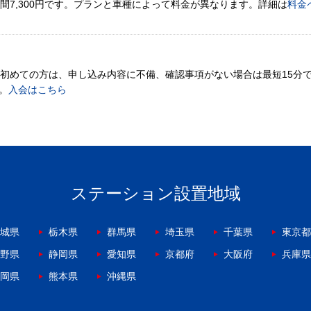
間7,300円です。プランと車種によって料金が異なります。詳細は
料金
。初めての方は、申し込み内容に不備、確認事項がない場合は最短15分
。
入会はこちら
ステーション設置地域
城県
栃木県
群馬県
埼玉県
千葉県
東京都
野県
静岡県
愛知県
京都府
大阪府
兵庫県
岡県
熊本県
沖縄県